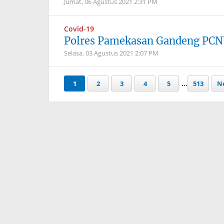
Jumat, 06 Agustus 2021
2:31 PM
Covid-19
Polres Pamekasan Gandeng PCNU
Selasa, 03 Agustus 2021
2:07 PM
1
2
3
4
5
...
513
Ne