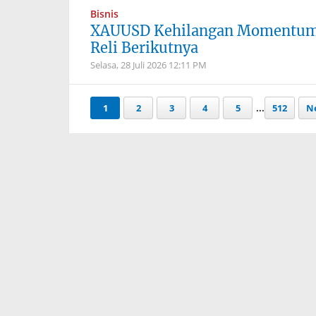
Bisnis
XAUUSD Kehilangan Momentum, 
Reli Berikutnya
Selasa, 28 Juli 2026
12:11 PM
1
2
3
4
5
...
512
Ne