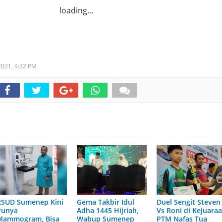
loading...
 2021,
9:32 PM
RSUD Sumenep Kini
Gema Takbir Idul
Duel Sengit Steven
Punya
Adha 1445 Hijriah,
Vs Roni di Kejuara
Mammogram, Bisa
Wabup Sumenep
PTM Nafas Tua