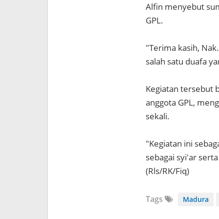
Alfin menyebut sum
GPL.
"Terima kasih, Nak
salah satu duafa ya
Kegiatan tersebut b
anggota GPL, mengu
sekali.
"Kegiatan ini sebag
sebagai syi'ar se
(Rls/RK/Fiq)
Tags
Madura