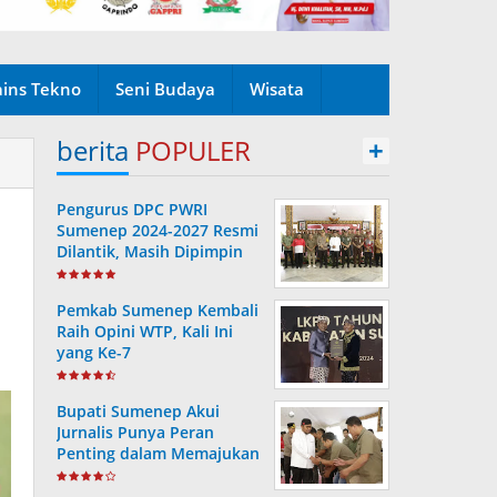
ains Tekno
Seni Budaya
Wisata
berita
POPULER
+
Pengurus DPC PWRI
Sumenep 2024-2027 Resmi
Dilantik, Masih Dipimpin
Rusydiyono
Pemkab Sumenep Kembali
Raih Opini WTP, Kali Ini
yang Ke-7
Bupati Sumenep Akui
Jurnalis Punya Peran
Penting dalam Memajukan
Daerah