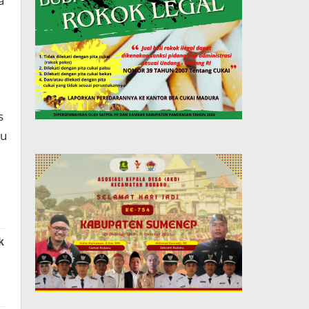
a
s
tu