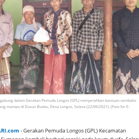
rgabung dalam Gerakan Pemuda Longos (GPL) menyerahkan bantuan sembako
ang mampu di Dusun Buabu, Desa Longos, Selasa (22/06/2021). (Foto for E-
ARI.com
- Gerakan Pemuda Longos (GPL) Kecamatan