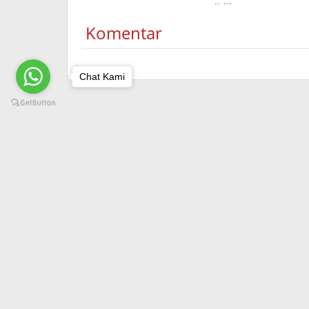
Momentum
Pendidikan
Muharram 1446
Komentar
Hijriah
Chat Kami