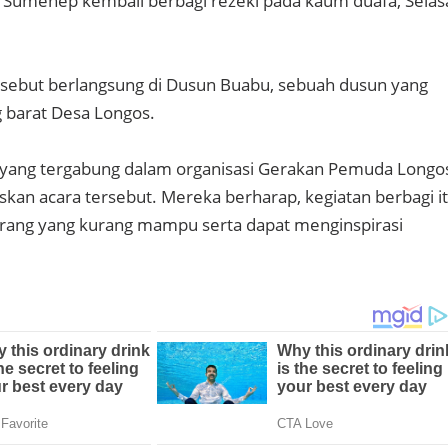
 Sumenep kembali berbagi rezeki pada kaum duafa, Selas
.
 tersebut berlangsung di Dusun Buabu, sebuah dusun yang
g barat Desa Longos.
ang tergabung dalam organisasi Gerakan Pemuda Longo
kan acara tersebut. Mereka berharap, kegiatan berbagi i
ang yang kurang mampu serta dapat menginspirasi