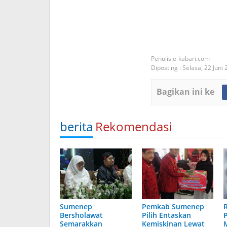
e-kabari.com
Diposting :
Selasa, 22 Juni
Bagikan ini ke
berita
Rekomendasi
Sumenep
Pemkab Sumenep
Bersholawat
Pilih Entaskan
Semarakkan
Kemiskinan Lewat