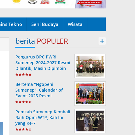
ains Tekno
Seni Budaya
Wisata
berita
POPULER
+
Pengurus DPC PWRI
Sumenep 2024-2027 Resmi
Dilantik, Masih Dipimpin
Rusydiyono
Bertema "Ngopeni
Sumenep", Calendar of
Event 2025 Resmi
Diluncurkan
Pemkab Sumenep Kembali
Raih Opini WTP, Kali Ini
yang Ke-7