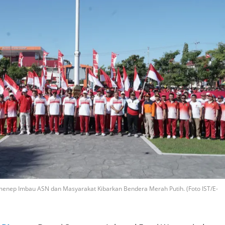
menep Imbau ASN dan Masyarakat Kibarkan Bendera Merah Putih. (Foto IST/E-