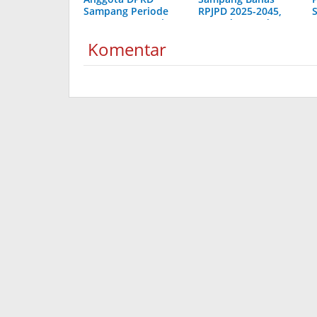
Sampang Periode
RPJPD 2025-2045,
2024-2029 Resmi
Raperda Bumdes
Dilantik
dan Pengelolaan
Komentar
Aset Desa