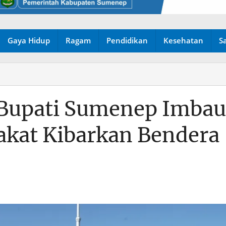
Gaya Hidup
Ragam
Pendidikan
Kesehatan
S
 Bupati Sumenep Imbau
kat Kibarkan Bendera