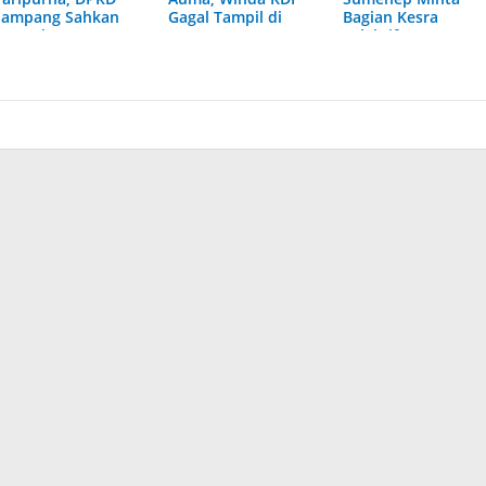
Sampang Sahkan
Gagal Tampil di
Bagian Kesra
Raperda
Acara KPU
Selektif Data
Pertanggungjawaban
Pamekasan
Penerima Bantuan
APBD 2023
Kesejahteraan Gur
Ngaji