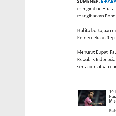
SUMENEP,
E-KAB
mengimbau Aparatur
mengibarkan Bende
Hal itu bertujuan
Kemerdekaan Republ
Menurut Bupati Fa
Republik Indonesi
serta persatuan da