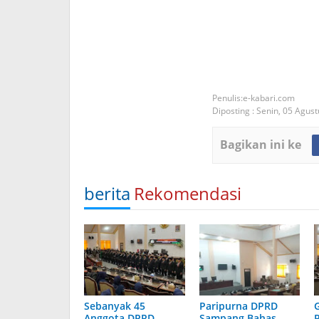
e-kabari.com
Diposting :
Senin, 05 Agus
Bagikan ini ke
berita
Rekomendasi
Sebanyak 45
Paripurna DPRD
Anggota DPRD
Sampang Bahas