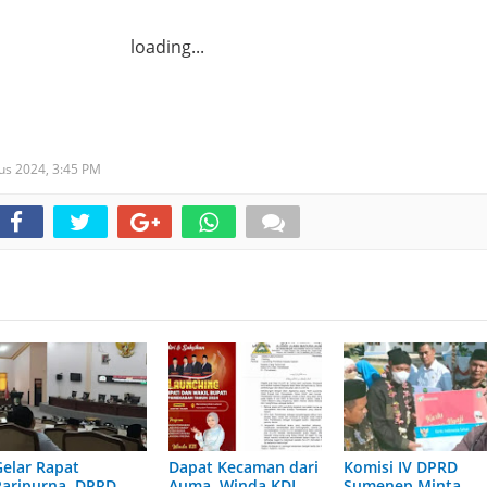
loading...
tus 2024,
3:45 PM
Gelar Rapat
Dapat Kecaman dari
Komisi IV DPRD
Paripurna, DPRD
Auma, Winda KDI
Sumenep Minta