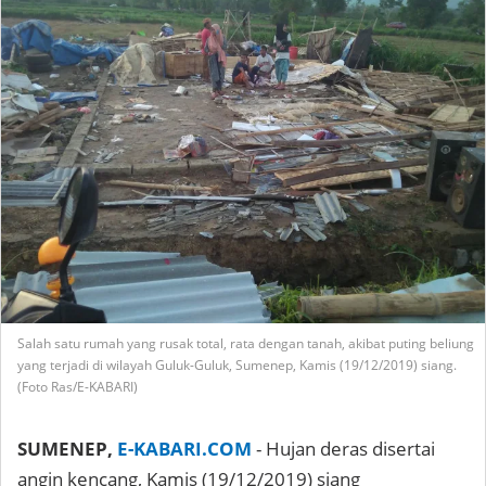
Salah satu rumah yang rusak total, rata dengan tanah, akibat puting beliung
yang terjadi di wilayah Guluk-Guluk, Sumenep, Kamis (19/12/2019) siang.
(Foto Ras/E-KABARI)
SUMENEP,
E-KABARI.COM
- Hujan deras disertai
angin kencang, Kamis (19/12/2019) siang