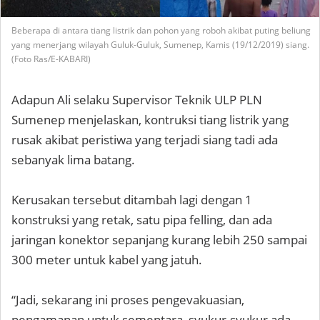
Beberapa di antara tiang listrik dan pohon yang roboh akibat puting beliung
yang menerjang wilayah Guluk-Guluk, Sumenep, Kamis (19/12/2019) siang.
(Foto Ras/E-KABARI)
Adapun Ali selaku Supervisor Teknik ULP PLN
Sumenep menjelaskan, kontruksi tiang listrik yang
rusak akibat peristiwa yang terjadi siang tadi ada
sebanyak lima batang.
Kerusakan tersebut ditambah lagi dengan 1
konstruksi yang retak, satu pipa felling, dan ada
jaringan konektor sepanjang kurang lebih 250 sampai
300 meter untuk kabel yang jatuh.
“Jadi, sekarang ini proses pengevakuasian,
pengamanan untuk sementara, syukur-syukur ada