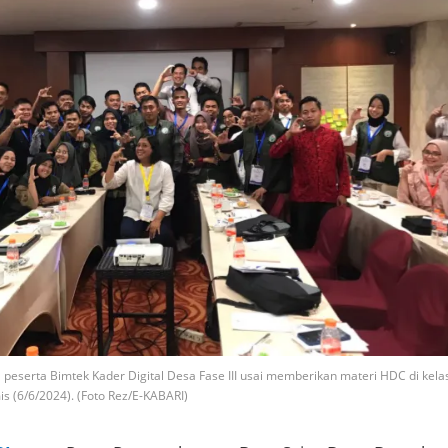
 peserta Bimtek Kader Digital Desa Fase III usai memberikan materi HDC di kelas
is (6/6/2024). (Foto Rez/E-KABARI)