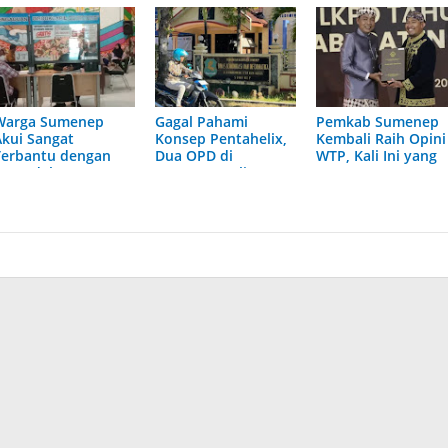
Warga Sumenep
Gagal Pahami
Pemkab Sumenep
Akui Sangat
Konsep Pentahelix,
Kembali Raih Opini
Terbantu dengan
Dua OPD di
WTP, Kali Ini yang
Kemudahan
Sumenep Saling
Ke-7
Layanan di Mal
Tuding
Pelayanan Publik