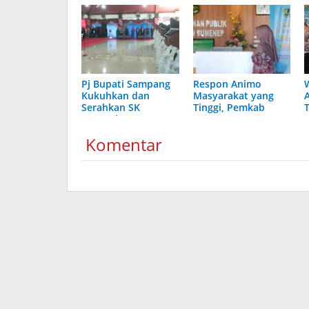
Pj Bupati Sampang
Respon Animo
Kukuhkan dan
Masyarakat yang
Serahkan SK
Tinggi, Pemkab
Perpanjangan Masa
Sumenep Terus
Jabatan 37 Kades
Tambah Layanan di
Komentar
Mal Pelayanan
Publik