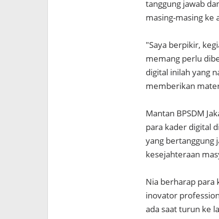
tanggung jawab dan
masing-masing ke a
"Saya berpikir, keg
memang perlu diber
digital inilah yang
memberikan materi,
Mantan BPSDM Jaka
para kader digita
yang bertanggung 
kesejahteraan masy
Nia berharap para 
inovator professio
ada saat turun ke l