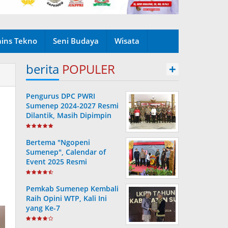
ains Tekno
Seni Budaya
Wisata
berita
POPULER
+
Pengurus DPC PWRI
Sumenep 2024-2027 Resmi
Dilantik, Masih Dipimpin
Rusydiyono
Bertema "Ngopeni
Sumenep", Calendar of
Event 2025 Resmi
Diluncurkan
Pemkab Sumenep Kembali
Raih Opini WTP, Kali Ini
yang Ke-7