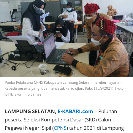
Panita Pelaksana CPNS Kabupaten Lampung Selatan memberi layanan
kepada peserta yang lupa mencetak kartu ujian, Rabu (15/9/2021). (Foto
IST/Diskominfo Lamsel)
LAMPUNG SELATAN,
E-KABARI.com
– Puluhan
peserta Seleksi Kompetensi Dasar (SKD) Calon
Pegawai Negeri Sipil (
CPNS
) tahun 2021 di Lampung