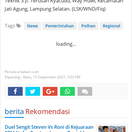
Teknik 3 Jl. Terusan Ryacudu, Way Huwi, Kecamatan
Jati Agung, Lampung Selatan. (LSK/WND/Fiq)
Tags
News
Pemerintahan
Polhan
Regional
loading...
e-kabari.com
Diposting :
Rabu, 15 September 2021,
5:03 PM
berita
Rekomendasi
Duel Sengit Steven Vs Roni di Kejuaraan