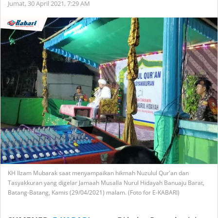
Jumat, 30 April 2021,
7:29 AM
KH Ilzam Mubarak saat menyampaikan hikmah Nuzulul Qur'an dan
Tasyakkuran yang digelar Jamaah Musalla Nurul Hidayah Banuaju Barat,
Batang-Batang, Kamis (29/04/2021) malam. (Foto for E-KABARI)