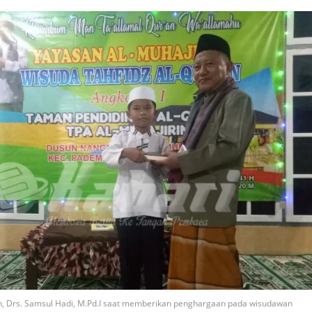
n, Drs. Samsul Hadi, M.Pd.I saat memberikan penghargaan pada wisudawan