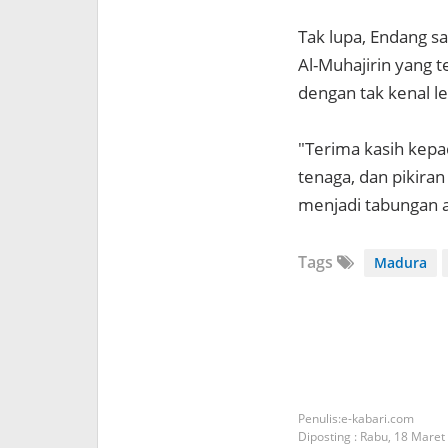
Tak lupa, Endang s
Al-Muhajirin yang 
dengan tak kenal le
"Terima kasih kep
tenaga, dan pikira
menjadi tabungan ak
Tags
Madura
e-kabari.com
Diposting :
Rabu, 18 Maret