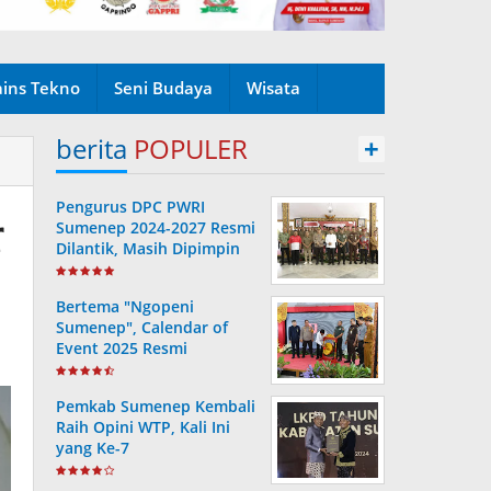
ains Tekno
Seni Budaya
Wisata
berita
POPULER
+
Pengurus DPC PWRI
r
Sumenep 2024-2027 Resmi
Dilantik, Masih Dipimpin
Rusydiyono
Bertema "Ngopeni
Sumenep", Calendar of
Event 2025 Resmi
Diluncurkan
Pemkab Sumenep Kembali
Raih Opini WTP, Kali Ini
yang Ke-7