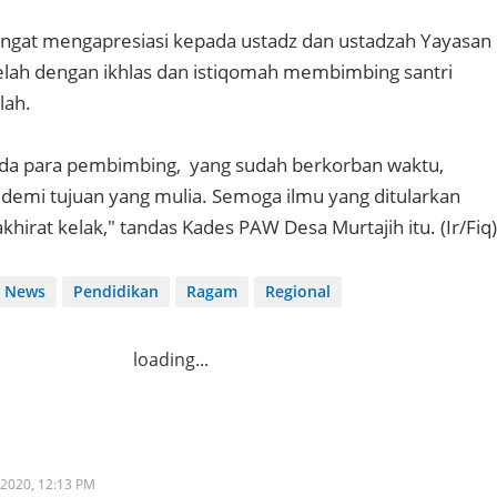
angat mengapresiasi kepada ustadz dan ustadzah Yayasan
telah dengan ikhlas dan istiqomah membimbing santri
lah.
ada para pembimbing, yang sudah berkorban waktu,
n demi tujuan yang mulia. Semoga ilmu yang ditularkan
hirat kelak," tandas Kades PAW Desa Murtajih itu. (Ir/Fiq)
News
Pendidikan
Ragam
Regional
loading...
 2020,
12:13 PM