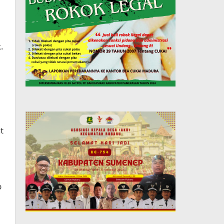
.
t
p