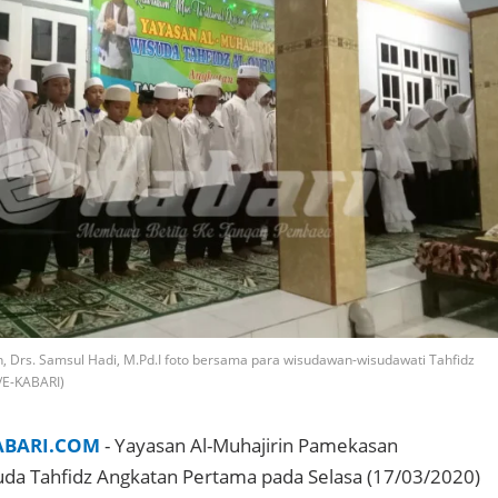
n, Drs. Samsul Hadi, M.Pd.I foto bersama para wisudawan-wisudawati Tahfidz
r/E-KABARI)
ABARI.COM
- Yayasan Al-Muhajirin Pamekasan
da Tahfidz Angkatan Pertama pada Selasa (17/03/2020)