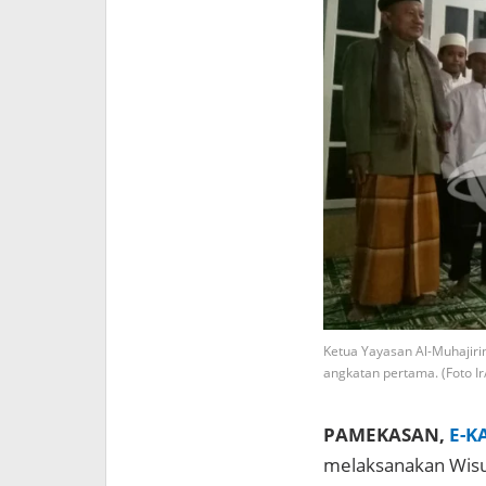
Ketua Yayasan Al-Muhajiri
angkatan pertama. (Foto I
PAMEKASAN,
E-K
melaksanakan Wisu