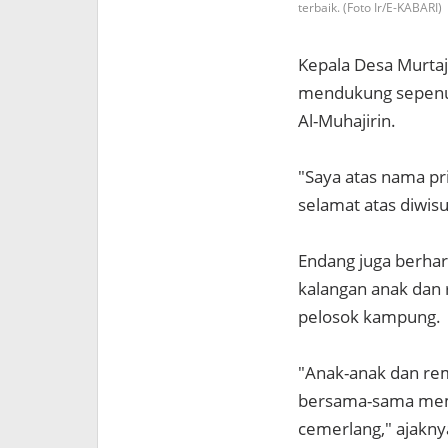
terbaik. (Foto Ir/E-KABARI)
Kepala Desa Murtaj
mendukung sepenuh
Al-Muhajirin.
"Saya atas nama p
selamat atas diwisu
Endang juga berhar
kalangan anak dan
pelosok kampung.
"Anak-anak dan rema
bersama-sama memb
cemerlang," ajakny