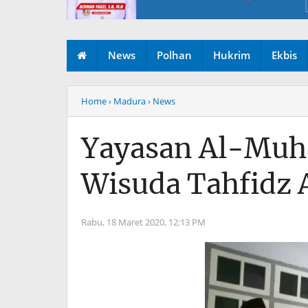
News
Polhan
Hukrim
Ekbis
Home
› Madura
› News
Yayasan Al-Muha
Wisuda Tahfidz 
Rabu, 18 Maret 2020,
12:13 PM