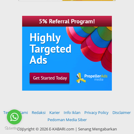
Tentang Kami
Redaksi
Karier
Info Iklan
Privacy Policy
Disclaimer
Pedoman Media Siber
Copyright ©
2026 E-KABARI.com | Senang Mengabarkan