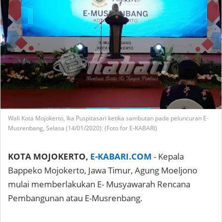
Wali Kota Mojokerto, Ika Puspitasari ketika sambutan pada peluncuran E-
Musrenbang, Selasa (14/01/2020). (Foto for E-KABARI)
KOTA MOJOKERTO,
E-KABARI.COM
- Kepala
Bappeko Mojokerto, Jawa Timur, Agung Moeljono
mulai memberlakukan E- Musyawarah Rencana
Pembangunan atau E-Musrenbang.