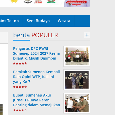
ains Tekno
Seni Budaya
Wisata
berita
POPULER
+
Pengurus DPC PWRI
Sumenep 2024-2027 Resmi
Dilantik, Masih Dipimpin
Rusydiyono
Pemkab Sumenep Kembali
Raih Opini WTP, Kali Ini
yang Ke-7
Bupati Sumenep Akui
Jurnalis Punya Peran
Penting dalam Memajukan
Daerah