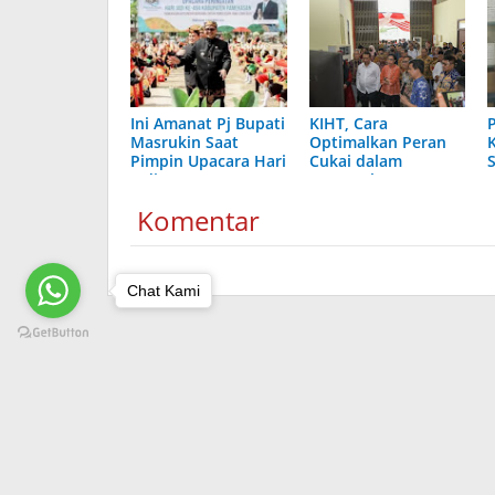
Ini Amanat Pj Bupati
KIHT, Cara
Masrukin Saat
Optimalkan Peran
Pimpin Upacara Hari
Cukai dalam
Jadi Ke-494
Pengembangan
Kabupaten
Industri Tembakau
Komentar
Pamekasan
di Sumenep
Chat Kami