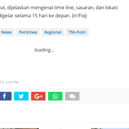
t, dijelaskan mengenai time line, sasaran, dan lokasi
igelar selama 15 hari ke depan. (Ir/Fiq)
News
Peristiwa
Regional
TNI-Polri
loading...
019,
3:09 PM