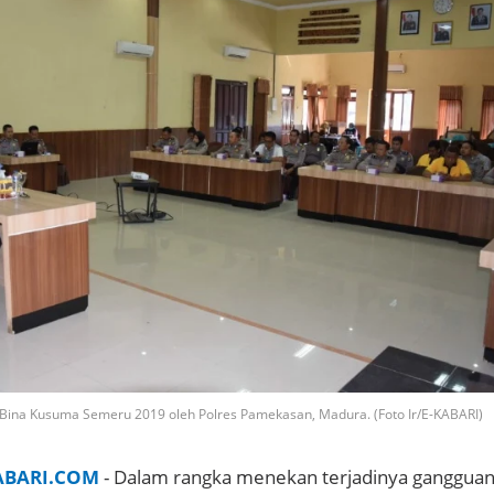
 Bina Kusuma Semeru 2019 oleh Polres Pamekasan, Madura. (Foto Ir/E-KABARI)
ABARI.COM
- Dalam rangka menekan terjadinya ganggua