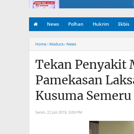
News
Polhan
Hukrim
Ekbis
Home
› Madura
› News
Tekan Penyakit 
Pamekasan Laksa
Kusuma Semeru
Senin, 22 Juli 2019,
3:09 PM