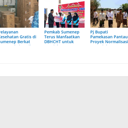
Pelayanan
Pemkab Sumenep
Pj Bupati
Kesehatan Gratis di
Terus Manfaatkan
Pamekasan Pantau
Sumenep Berkat
DBHCHT untuk
Proyek Normalisas
Dana Cukai Hasil
Kesejahteraan
Sungai dan
Tembakau
Buruh
Pelebaran Jalan