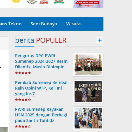
ains Tekno
Seni Budaya
Wisata
berita
POPULER
+
Pengurus DPC PWRI
h
Sumenep 2024-2027 Resmi
Dilantik, Masih Dipimpin
Rusydiyono
Pemkab Sumenep Kembali
Raih Opini WTP, Kali Ini
yang Ke-7
PWRI Sumenep Rayakan
HSN 2025 dengan Berbagi
pada Santri Tahfidz