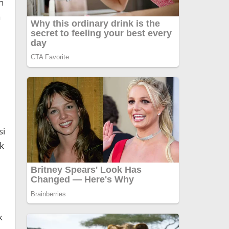
n
a
si
uk
k