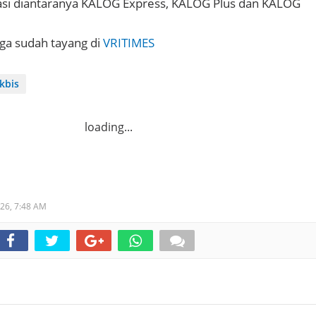
asi diantaranya KALOG Express, KALOG Plus dan KALOG
uga sudah tayang di
VRITIMES
kbis
loading...
026,
7:48 AM