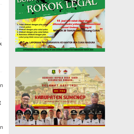
an
g
an