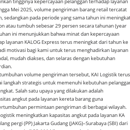
nkan tingginya kepercayaan pelanggan terhadap layanan
gga Mei 2025, volume pengiriman barang retail tercatat
ton, sedangkan pada periode yang sama tahun ini meningka
ton atau tumbuh sebesar 29 persen secara tahunan (year
buhan ini menunjukkan bahwa minat dan kepercayaan
ap layanan KALOG Express terus meningkat dari tahun ke
jadi motivasi bagi kami untuk terus menghadirkan layanan
dal, mudah diakses, dan selaras dengan kebutuhan
rdian.
tumbuhan volume pengiriman tersebut, KAI Logistik terus
i langkah strategis untuk memenuhi kebutuhan pelangga
gkat. Salah satu upaya yang dilakukan adalah
itas angkut pada layanan kereta barang guna
tumbuhan permintaan pengiriman di berbagai wilayah.
Logistik meningkatkan kapasitas angkut pada layanan KA
lang pergi (PP) Jakarta Gudang (JAKG)–Surabaya (SBI) dari