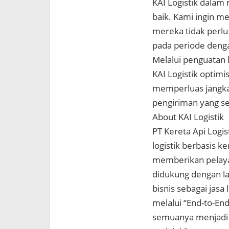
KAI Logistik dala
baik. Kami ingin m
mereka tidak perlu
pada periode denga
Melalui penguatan 
KAI Logistik optimi
memperluas jangka
pengiriman yang se
About KAI Logistik
PT Kereta Api Logis
logistik berbasis k
memberikan pelayan
didukung dengan la
bisnis sebagai jasa l
melalui “End-to-End
semuanya menjadi m