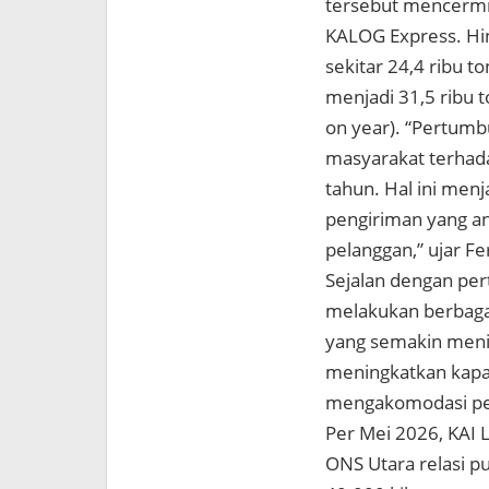
tersebut mencermi
KALOG Express. Hin
sekitar 24,4 ribu 
menjadi 31,5 ribu 
on year). “Pertum
masyarakat terhad
tahun. Hal ini men
pengiriman yang an
pelanggan,” ujar Fe
Sejalan dengan per
melakukan berbaga
yang semakin menin
meningkatkan kapas
mengakomodasi per
Per Mei 2026, KAI 
ONS Utara relasi pu