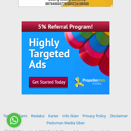
Tentang Kami
Redaksi
Karier
Info Iklan
Privacy Policy
Disclaimer
Pedoman Media Siber