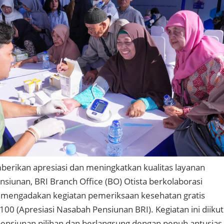
erikan apresiasi dan meningkatkan kualitas layanan
siunan, BRI Branch Office (BO) Otista berkolaborasi
mengadakan kegiatan pemeriksaan kesehatan gratis
00 (Apresiasi Nasabah Pensiunan BRI). Kegiatan ini diikut
ensiunan pilihan dan berlangsung dengan penuh antusias