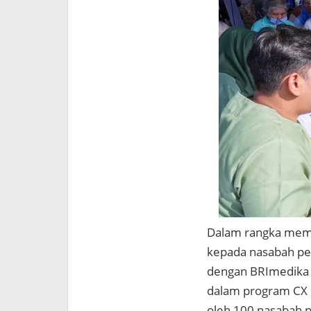
Dalam rangka memb
kepada nasabah pen
dengan BRImedika 
dalam program CX 1
oleh 100 nasabah p