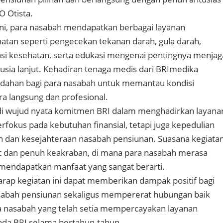
O Otista.
 ini, para nasabah mendapatkan berbagai layanan
tan seperti pengecekan tekanan darah, gula darah,
tasi kesehatan, serta edukasi mengenai pentingnya menjag
 usia lanjut. Kehadiran tenaga medis dari BRImedika
ahan bagi para nasabah untuk memantau kondisi
a langsung dan profesional.
di wujud nyata komitmen BRI dalam menghadirkan layana
rfokus pada kebutuhan finansial, tetapi juga kepedulian
n dan kesejahteraan nasabah pensiunan. Suasana kegiata
t dan penuh keakraban, di mana para nasabah merasa
 mendapatkan manfaat yang sangat berarti.
arap kegiatan ini dapat memberikan dampak positif bagi
sabah pensiunan sekaligus mempererat hubungan baik
a nasabah yang telah setia mempercayakan layanan
da BRI selama bertahun-tahun.