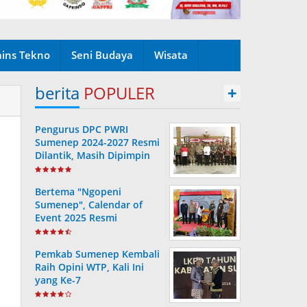
ains Tekno
Seni Budaya
Wisata
berita
POPULER
+
Pengurus DPC PWRI
Sumenep 2024-2027 Resmi
Dilantik, Masih Dipimpin
Rusydiyono
Bertema "Ngopeni
Sumenep", Calendar of
Event 2025 Resmi
Diluncurkan
Pemkab Sumenep Kembali
Raih Opini WTP, Kali Ini
yang Ke-7