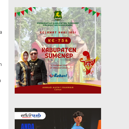
a
n
n