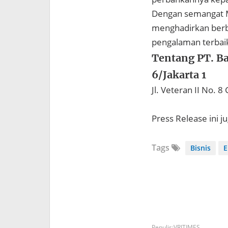
Dengan semangat Me
menghadirkan berb
pengalaman terbaik
Tentang PT. Ba
6/Jakarta 1
Jl. Veteran II No. 
Press Release ini j
Tags
Bisnis
E
VRITIMES