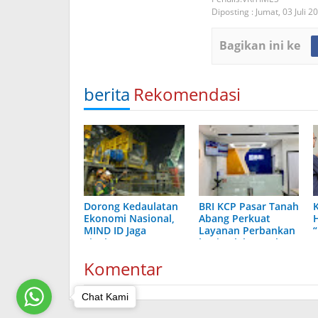
Diposting :
Jumat, 03 Juli 2
Bagikan ini ke
berita
Rekomendasi
Dorong Kedaulatan
BRI KCP Pasar Tanah
K
Ekonomi Nasional,
Abang Perkuat
MIND ID Jaga
Layanan Perbankan
Tingkat 90%
bagi Pelaku Usaha
Pemasok Lokal
dan Pengunjung
Komentar
Pusat Grosir
Terbesar di
Indonesia
Chat Kami