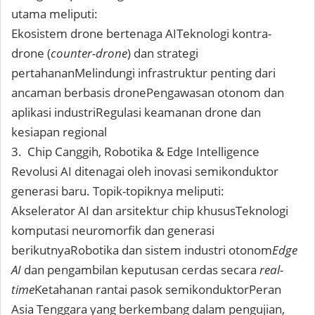
utama meliputi:
Ekosistem drone bertenaga AITeknologi kontra-
drone (
counter-drone
) dan strategi
pertahananMelindungi infrastruktur penting dari
ancaman berbasis dronePengawasan otonom dan
aplikasi industriRegulasi keamanan drone dan
kesiapan regional
3. Chip Canggih, Robotika & Edge Intelligence
Revolusi AI ditenagai oleh inovasi semikonduktor
generasi baru. Topik-topiknya meliputi:
Akselerator AI dan arsitektur chip khususTeknologi
komputasi neuromorfik dan generasi
berikutnyaRobotika dan sistem industri otonom
Edge
AI
dan pengambilan keputusan cerdas secara
real-
time
Ketahanan rantai pasok semikonduktorPeran
Asia Tenggara yang berkembang dalam pengujian,