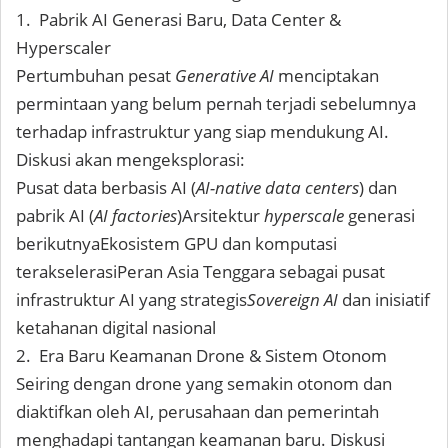
1. Pabrik AI Generasi Baru, Data Center &
Hyperscaler
Pertumbuhan pesat
Generative AI
menciptakan
permintaan yang belum pernah terjadi sebelumnya
terhadap infrastruktur yang siap mendukung AI.
Diskusi akan mengeksplorasi:
Pusat data berbasis AI (
AI-native data centers
) dan
pabrik AI (
AI factories
)Arsitektur
hyperscale
generasi
berikutnyaEkosistem GPU dan komputasi
terakselerasiPeran Asia Tenggara sebagai pusat
infrastruktur AI yang strategis
Sovereign AI
dan inisiatif
ketahanan digital nasional
2. Era Baru Keamanan Drone & Sistem Otonom
Seiring dengan drone yang semakin otonom dan
diaktifkan oleh AI, perusahaan dan pemerintah
menghadapi tantangan keamanan baru. Diskusi