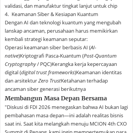
validasi, dan manufaktur tingkat lanjut untuk chip
4. Keamanan Siber & Kesiapan Kuantum
Dengan AI dan teknologi kuantum yang mengubah
lanskap ancaman, perusahaan harus memikirkan
kembali strategi keamanan seputar:
Operasi keamanan siber berbasis AI (
AI-
native
)Kriptografi Pasca-Kuantum (
Post-Quantum
Cryptography
/ PQC)Kerangka kerja kepercayaan
digital (
digital trust frameworks
)Keamanan identitas
dan arsitektur
Zero Trust
Ketahanan terhadap
ancaman siber generasi berikutnya
Membangun Masa Depan Bersama
"Diskusi di FDI 2026 menegaskan bahwa AI bukan lagi
pembahasan masa depan—ini adalah realitas bisnis
saat ini. Saat kita melangkah menuju MCION 4th CXO
Summit di Penang, kami ingin mempertemukan para