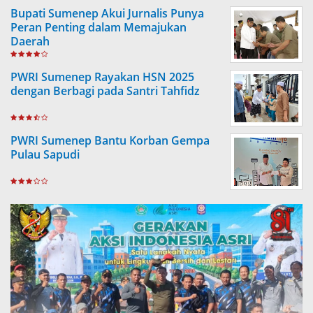
Bupati Sumenep Akui Jurnalis Punya
Peran Penting dalam Memajukan
Daerah
PWRI Sumenep Rayakan HSN 2025
dengan Berbagi pada Santri Tahfidz
PWRI Sumenep Bantu Korban Gempa
Pulau Sapudi