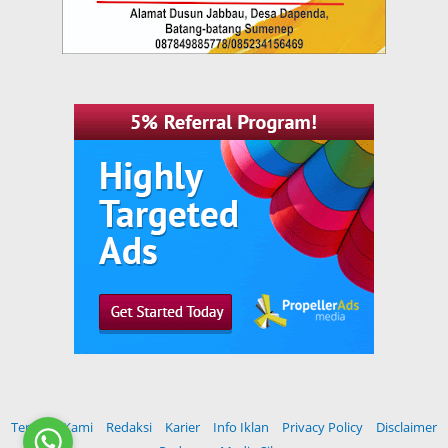
Tentang Kami
Redaksi
Karier
Info Iklan
Privacy Policy
Disclaimer