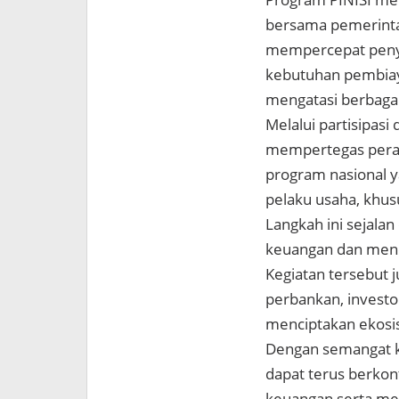
bersama pemerinta
mempercepat penya
kebutuhan pembiay
mengatasi berbagai
Melalui partisipasi
mempertegas peran
program nasional y
pelaku usaha, khu
Langkah ini sejala
keuangan dan men
Kegiatan tersebut j
perbankan, investo
menciptakan ekosis
Dengan semangat ko
dapat terus berko
keuangan serta m