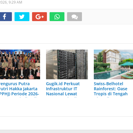
 2026,
9:29 AM
Pengurus Putra
Gugik.id Perkuat
Swiss-Belhotel
Putri Hakka Jakarta
Infrastruktur IT
Rainforest: Oase
(PPHJ) Periode 2026-
Nasional Lewat
Tropis di Tengah
2030 Resmi Dilantik,
Layanan Distributor
Dinamika Sunset
Komitmen
Server Enterprise
Road
Lestarikan Budaya
dan Berkontribusi
bagi Masyarakat