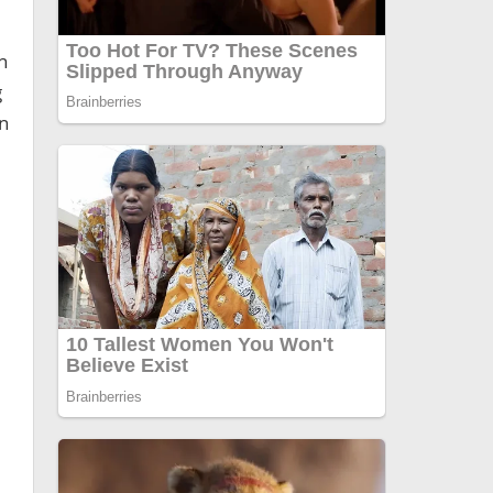
n
g
n