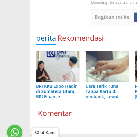
Diposting :
Selasa, 23 Juni
Bagikan ini ke
berita
Rekomendasi
BRI KKB Expo Hadir
Cara Tarik Tunai
di Sumatera Utara,
Tanpa Kartu di
BRI Finance
neobank, Lewat
Tawarkan Beragam
ATM Berlogo PRIMA
Keuntungan
dan Indomaret
Komentar
Pembiayaan
Kendaraan
Chat Kami