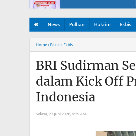
News
Polhan
Hukrim
Ekbis
Home
› Bisnis
› Ekbis
BRI Sudirman Se
dalam Kick Off 
Indonesia
Selasa, 23 Juni 2026,
9:29 AM