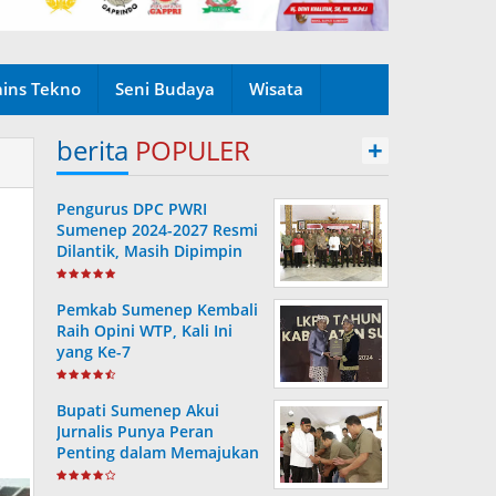
ains Tekno
Seni Budaya
Wisata
berita
POPULER
+
Pengurus DPC PWRI
Sumenep 2024-2027 Resmi
Dilantik, Masih Dipimpin
Rusydiyono
Pemkab Sumenep Kembali
Raih Opini WTP, Kali Ini
yang Ke-7
Bupati Sumenep Akui
Jurnalis Punya Peran
Penting dalam Memajukan
Daerah