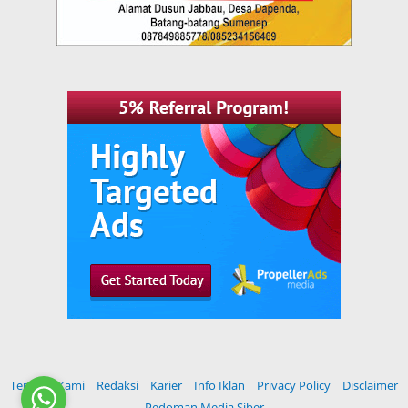
Tentang Kami
Redaksi
Karier
Info Iklan
Privacy Policy
Disclaimer
Pedoman Media Siber