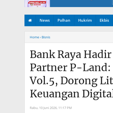
News
Polhan
Hukrim
Ekbis
Home
› Bisnis
Bank Raya Hadir 
Partner P-Land:
Vol.5, Dorong Lit
Keuangan Digita
Rabu, 10 Juni 2026,
11:17 PM