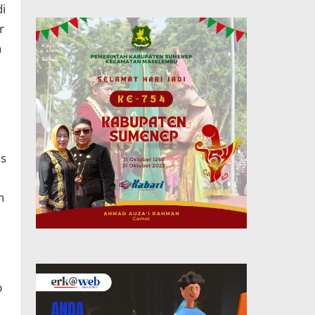
di
r
h
as
h
p