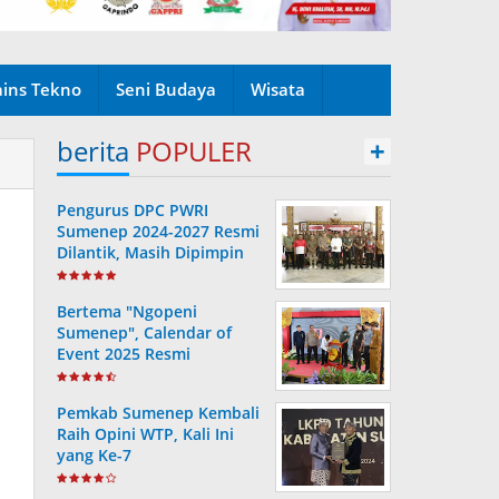
ains Tekno
Seni Budaya
Wisata
berita
POPULER
+
Pengurus DPC PWRI
Sumenep 2024-2027 Resmi
Dilantik, Masih Dipimpin
Rusydiyono
Bertema "Ngopeni
Sumenep", Calendar of
Event 2025 Resmi
Diluncurkan
Pemkab Sumenep Kembali
Raih Opini WTP, Kali Ini
yang Ke-7