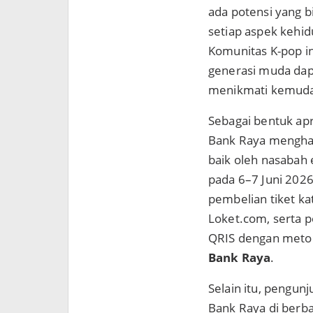
ada potensi yang 
setiap aspek keh
Komunitas K-pop in
generasi muda dap
menikmati kemudah
Sebagai bentuk ap
Bank Raya menghad
baik oleh nasabah
pada 6–7 Juni 2026
pembelian tiket ka
Loket.com, serta p
QRIS dengan met
Bank Raya
.
Selain itu, pengun
Bank Raya di berba