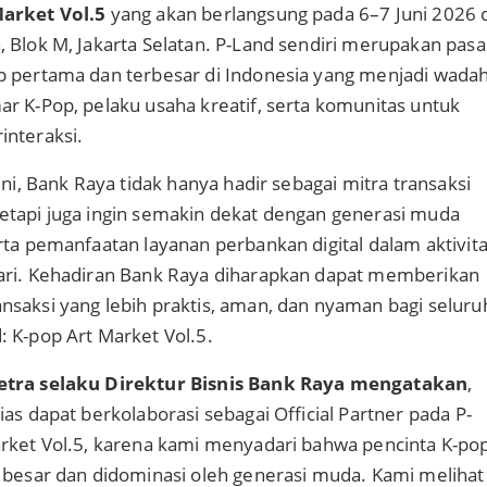
Market Vol.5
yang akan berlangsung pada 6–7 Juni 2026 
 Blok M, Jakarta Selatan. P-Land sendiri merupakan pasa
p pertama dan terbesar di Indonesia yang menjadi wada
r K-Pop, pelaku usaha kreatif, serta komunitas untuk
interaksi.
ini, Bank Raya tidak hanya hadir sebagai mitra transaksi
etapi juga ingin semakin dekat dengan generasi muda
rta pemanfaatan layanan perbankan digital dalam aktivit
ari. Kehadiran Bank Raya diharapkan dapat memberikan
saksi yang lebih praktis, aman, dan nyaman bagi seluru
 K-pop Art Market Vol.5.
etra selaku Direktur Bisnis Bank Raya mengatakan
,
as dapat berkolaborasi sebagai Official Partner pada P-
arket Vol.5, karena kami menyadari bahwa pencinta K-po
 besar dan didominasi oleh generasi muda. Kami melihat