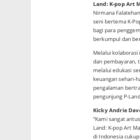
Land: K-pop Art 
Nirmana Falatehan,
seni bertema K-Po
bagi para penggema
berkumpul dan ber
Melalui kolaborasi 
dan pembayaran, t
melalui edukasi se
keuangan sehari-h
pengalaman bertran
pengunjung P-Land:
Kicky Andrie Dav
“Kami sangat antusi
Land: K-pop Art M
di Indonesia cukup