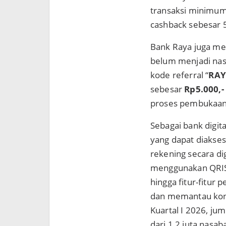
transaksi minimu
cashback sebesar 
Bank Raya juga me
belum menjadi na
kode referral “
RAY
sebesar
Rp5.000,-
proses pembukaan 
Sebagai bank digi
yang dapat diakses
rekening secara di
menggunakan QRIS,
hingga fitur-fitu
dan memantau kond
Kuartal I 2026, ju
dari 1,2 juta nasa