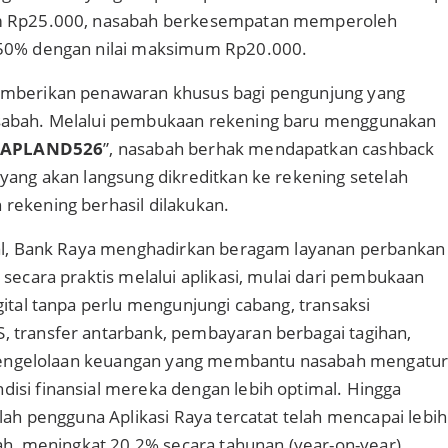
m Rp25.000, nasabah berkesempatan memperoleh
50% dengan nilai maksimum Rp20.000.
mberikan penawaran khusus bagi pengunjung yang
sabah. Melalui pembukaan rekening baru menggunakan
APLAND526
”, nasabah berhak mendapatkan cashback
yang akan langsung dikreditkan ke rekening setelah
rekening berhasil dilakukan.
tal, Bank Raya menghadirkan beragam layanan perbankan
 secara praktis melalui aplikasi, mulai dari pembukaan
gital tanpa perlu mengunjungi cabang, transaksi
 transfer antarbank, pembayaran berbagai tagihan,
r pengelolaan keuangan yang membantu nasabah mengatu
isi finansial mereka dengan lebih optimal. Hingga
mlah pengguna Aplikasi Raya tercatat telah mencapai lebih
bah, meningkat 20,2% secara tahunan (year-on-year).