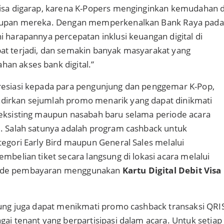
bisa digarap, karena K-Popers menginginkan kemudahan d
idupan mereka. Dengan memperkenalkan Bank Raya pada
i harapannya percepatan inklusi keuangan digital di
at terjadi, dan semakin banyak masyarakat yang
an akses bank digital.”
resiasi kepada para pengunjung dan penggemar K-Pop,
irkan sejumlah promo menarik yang dapat dinikmati
 eksisting maupun nasabah baru selama periode acara
. Salah satunya adalah program cashback untuk
tegori Early Bird maupun General Sales melalui
embelian tiket secara langsung di lokasi acara melalui
ode pembayaran menggunakan
Kartu Digital Debit Visa
jung juga dapat menikmati promo cashback transaksi QRI
gai tenant yang berpartisipasi dalam acara. Untuk setiap