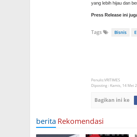
yang lebih hijau dan b
Press Release ini jug
Tags
Bisnis
E
VRITIMES
Diposting :
Kamis, 14 Mei 
Bagikan ini ke
berita
Rekomendasi