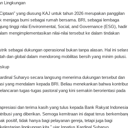
an Lingkungan
iptaan" yang diusung KAJ untuk tahun 2026 merupakan panggilan 
uk menjaga bumi sebagai rumah bersama. BRI, sebagai lembaga 
ng tinggi nilai Environmental, Social, and Governance (ESG), hadir 
lam mengimplementasikan nilai-nilai tersebut ke dalam tindakan 
strik sebagai dukungan operasional bukan tanpa alasan. Hal ini selara
ah dan global dalam mendorong mobilitas bersih yang minim polusi.
Uskup
ardinal Suharyo secara langsung menerima dukungan tersebut dan 
si yang mendalam kepada BRI. Beliau menekankan bahwa kontribusi
 kelancaran tugas-tugas pastoral yang kini semakin berorientasi pada 
resiasi dan terima kasih yang tulus kepada Bank Rakyat Indonesia 
ribusi yang diberikan. Semoga kemitraan ini dapat terus berkembang
positif, tidak hanya bagi pelayanan gereja, tetapi juga bagi 
elestarian lingkungan kita," ujar Ignatius Kardinal Suharyo.