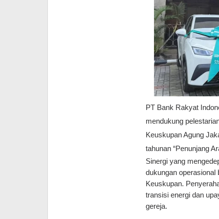
PT Bank Rakyat Indon
mendukung pelestarian
Keuskupan Agung Jakar
tahunan “Penunjang Ar
Sinergi yang mengedepa
dukungan operasional be
Keuskupan. Penyerahan
transisi energi dan up
gereja.