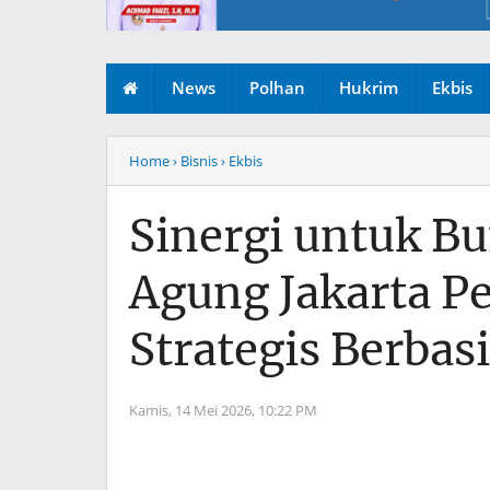
News
Polhan
Hukrim
Ekbis
Home
› Bisnis
› Ekbis
Sinergi untuk B
Agung Jakarta P
Strategis Berbas
Kamis, 14 Mei 2026,
10:22 PM