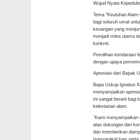
Wujud Nyata Kepeduli
Tema "Keutuhan Alam C
bagi seluruh umat unt
keuangan yang menjunju
menjadi mitra utama da
konkret.
Pemilihan kendaraan li
dengan upaya pemerint
Apresiasi dari Bapak 
Bapa Uskup Ignatius K
menyampaikan apresia
ini sangat berarti bagi
kelestarian alam.
"Kami menyampaikan ap
atas dukungan dan kont
dan memberikan dampak 
masyarakat luas serta k