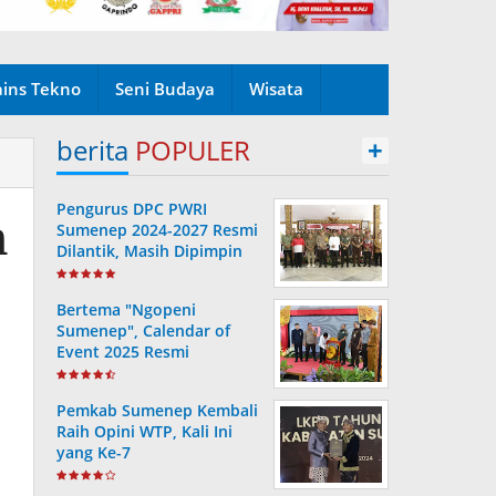
ains Tekno
Seni Budaya
Wisata
berita
POPULER
+
Pengurus DPC PWRI
n
Sumenep 2024-2027 Resmi
Dilantik, Masih Dipimpin
Rusydiyono
Bertema "Ngopeni
Sumenep", Calendar of
Event 2025 Resmi
Diluncurkan
Pemkab Sumenep Kembali
Raih Opini WTP, Kali Ini
yang Ke-7