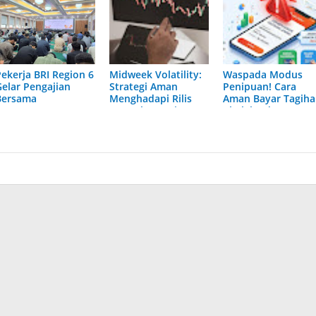
Pekerja BRI Region 6
Midweek Volatility:
Waspada Modus
Gelar Pengajian
Strategi Aman
Penipuan! Cara
Bersama
Menghadapi Rilis
Aman Bayar Tagih
Data Ekonomi
Akulaku dan
Berdampak Tinggi
Akulaku PayLater
via Virtual Account