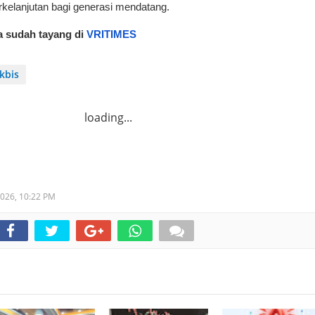
erkelanjutan bagi generasi mendatang.
a sudah tayang di 
VRITIMES
kbis
loading...
2026,
10:22 PM