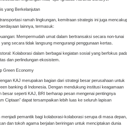
s yang Berkelanjutan
transportasi ramah lingkungan, kemitraan strategis ini juga mencakup
erdayaan lainnya, termasuk:
Keuangan: Mempermudah umat dalam bertransaksi secara non-tunai 
, yang secara tidak langsung mengurangi penggunaan kertas.
oral: Kolaborasi dalam berbagai kegiatan sosial yang berfokus pada
as dan perlindungan ekosistem.
ap Green Economy
dengan KAJ merupakan bagian dari strategi besar perusahaan untuk 
reen banking di Indonesia. Dengan mendukung institusi keagamaan 
h besar seperti KAJ, BRI berharap pesan mengenai pentingnya 
 Ciptaan" dapat tersampaikan lebih luas ke seluruh lapisan 
n menjadi pemantik bagi kolaborasi-kolaborasi serupa di masa depan, 
an dan tokoh agama berjalan beriringan untuk menciptakan dunia 