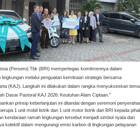
esia (Persero) Tbk (BRI) mempertegas komitmennya dalam 
 lingkungan melalui penguatan kemitraan strategis bersama 
ta (KAJ). Langkah ini dilakukan dalam rangka menyukseskan tema 
ah Dasar Pastoral KAJ 2026: Keutuhan Alam Ciptaan.”
nkan prinsip keberlanjutan ini ditandai dengan seremoni penyerahan
rupa 1 unit mobil listrik dan 1 unit motor listrik dari BRI kepada pihak
 kendaraan ramah lingkungan tersebut menjadi simbol nyata dari 
aya kolektif dalam mengurangi emisi karbon di lingkungan pelayanan 