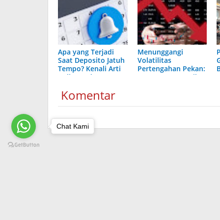
Apa yang Terjadi
Menunggangi
Saat Deposito Jatuh
Volatilitas
Tempo? Kenali Arti
Pertengahan Pekan:
Rollover dan
Cara Aman Meraih
Pilihannya
Cuan Saat Rilis Data
Komentar
Ekonomi
Chat Kami