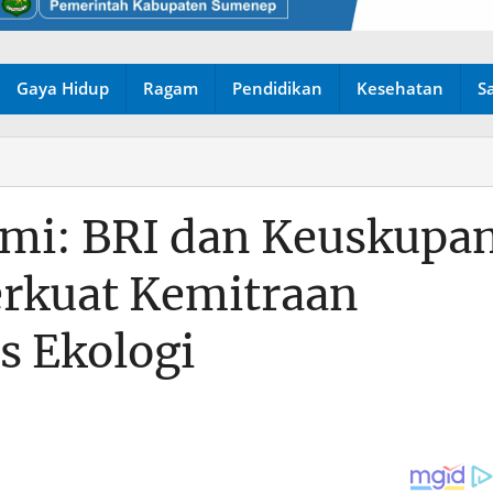
Gaya Hidup
Ragam
Pendidikan
Kesehatan
S
umi: BRI dan Keuskupa
erkuat Kemitraan
is Ekologi