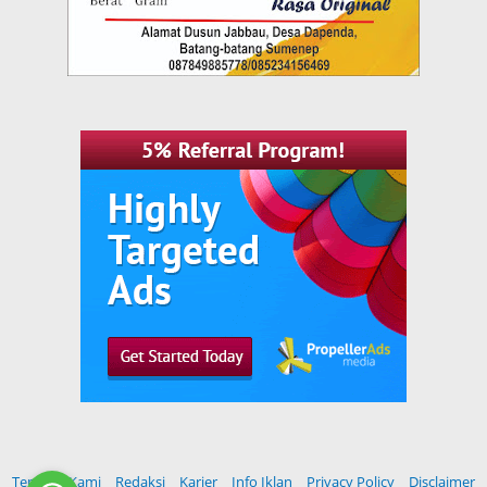
Tentang Kami
Redaksi
Karier
Info Iklan
Privacy Policy
Disclaimer