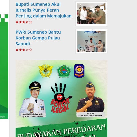
Bupati Sumenep Akui
Jurnalis Punya Peran
Penting dalam Memajukan
Daerah
PWRI Sumenep Bantu
Korban Gempa Pulau
Sapudi