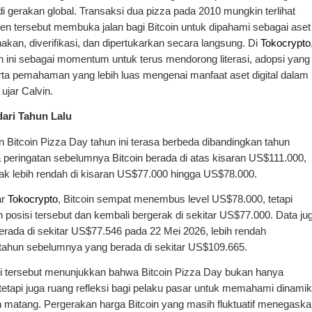
i gerakan global. Transaksi dua pizza pada 2010 mungkin terlihat 
n tersebut membuka jalan bagi Bitcoin untuk dipahami sebagai aset 
nakan, diverifikasi, dan dipertukarkan secara langsung. Di 
Tokocrypto
,
n ini sebagai momentum untuk terus mendorong literasi, adopsi yang 
ta pemahaman yang lebih luas mengenai manfaat aset digital dalam 
 ujar Calvin.
dari Tahun Lalu
n Bitcoin Pizza Day tahun ini terasa berbeda dibandingkan tahun 
peringatan sebelumnya Bitcoin berada di atas kisaran US$111.000, 
erak lebih rendah di kisaran US$77.000 hingga US$78.000. 
r 
Tokocrypto
, Bitcoin sempat menembus level US$78.000, tetapi 
osisi tersebut dan kembali bergerak di sekitar US$77.000. Data jug
rada di sekitar US$77.546 pada 22 Mei 2026, lebih rendah 
etahun sebelumnya yang berada di sekitar US$109.665.
si tersebut menunjukkan bahwa Bitcoin Pizza Day bukan hanya 
tapi juga ruang refleksi bagi pelaku pasar untuk memahami dinamik
bih matang. Pergerakan harga Bitcoin yang masih fluktuatif menegaska