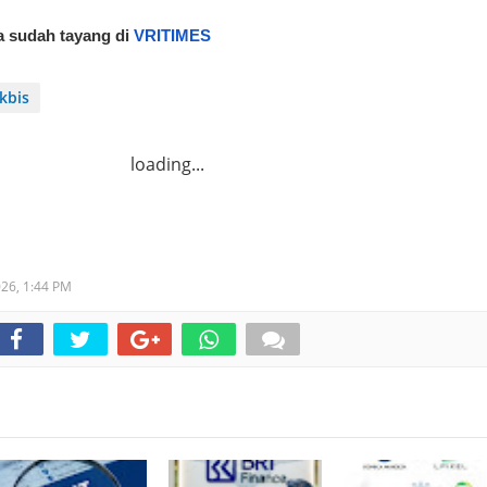
a sudah tayang di 
VRITIMES
kbis
loading...
026,
1:44 PM