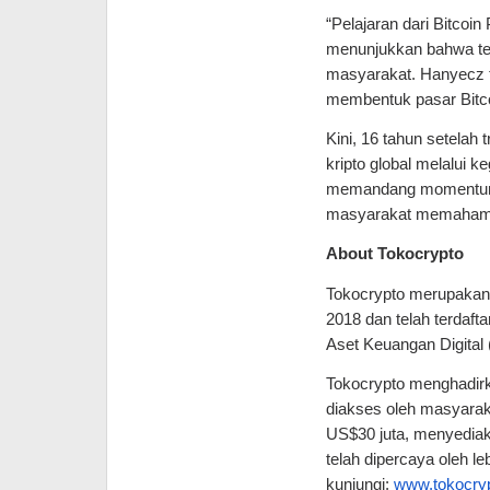
“Pelajaran dari Bitcoin
menunjukkan bahwa tekn
masyarakat. Hanyecz ti
membentuk pasar Bitcoi
Kini, 16 tahun setelah 
kripto global melalui k
memandang momentum ini
masyarakat memahami fu
About Tokocrypto
Tokocrypto merupakan p
2018 dan telah terdaft
Aset Keuangan Digital 
Tokocrypto menghadirk
diakses oleh masyarakat
US$30 juta, menyediaka
telah dipercaya oleh leb
kunjungi: 
www.tokocry