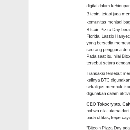
digital dalam kehidupan
Bitcoin, tetapi juga m
komunitas menjadi bag
Bitcoin Pizza Day bera
Florida, Laszlo Hanye
yang bersedia memesan
seorang pengguna deng
Pada saat itu, nilai Bi
tersebut setara dengan
Transaksi tersebut men
kalinya BTC digunakan
sekaligus membuktikan 
digunakan dalam aktivit
CEO Tokocrypto, Calv
bahwa nilai utama dari 
pada utilitas, keperca
“Bitcoin Pizza Day ada