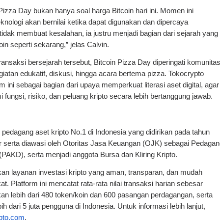
 Pizza Day bukan hanya soal harga Bitcoin hari ini. Momen ini 
ologi akan bernilai ketika dapat digunakan dan dipercaya 
dak membuat kesalahan, ia justru menjadi bagian dari sejarah yang 
n seperti sekarang,” jelas Calvin.
transaksi bersejarah tersebut, Bitcoin Pizza Day diperingati komunitas
egiatan edukatif, diskusi, hingga acara bertema pizza. Tokocrypto 
 sebagai bagian dari upaya memperkuat literasi aset digital, agar 
ngsi, risiko, dan peluang kripto secara lebih bertanggung jawab.
edagang aset kripto No.1 di Indonesia yang didirikan pada tahun 
ar serta diawasi oleh Otoritas Jasa Keuangan (OJK) sebagai Pedagan
(PAKD), serta menjadi anggota Bursa dan Kliring Kripto. 
an layanan investasi kripto yang aman, transparan, dan mudah 
. Platform ini mencatat rata-rata nilai transaksi harian sebesar 
n lebih dari 480 token/koin dan 600 pasangan perdagangan, serta 
ih dari 5 juta pengguna di Indonesia. Untuk informasi lebih lanjut, 
pto.com
.