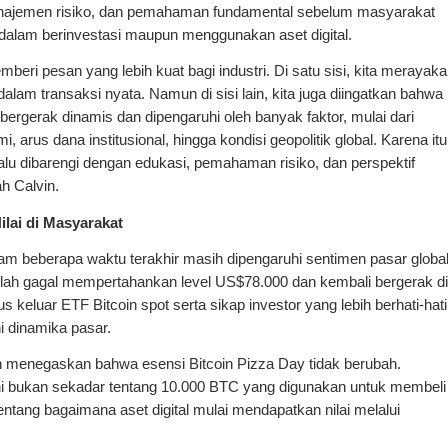
manajemen risiko, dan pemahaman fundamental sebelum masyarakat 
alam berinvestasi maupun menggunakan aset digital.
beri pesan yang lebih kuat bagi industri. Di satu sisi, kita merayaka
dalam transaksi nyata. Namun di sisi lain, kita juga diingatkan bahwa 
p bergerak dinamis dan dipengaruhi oleh banyak faktor, mulai dari 
arus dana institusional, hingga kondisi geopolitik global. Karena itu,
lalu dibarengi dengan edukasi, pemahaman risiko, dan perspektif 
h Calvin.
ilai di Masyarakat
am beberapa waktu terakhir masih dipengaruhi sentimen pasar global,
lah gagal mempertahankan level US$78.000 dan kembali bergerak di 
 keluar ETF Bitcoin spot serta sikap investor yang lebih berhati-hati 
i dinamika pasar.
n menegaskan bahwa esensi Bitcoin Pizza Day tidak berubah. 
 bukan sekadar tentang 10.000 BTC yang digunakan untuk membeli 
entang bagaimana aset digital mulai mendapatkan nilai melalui 