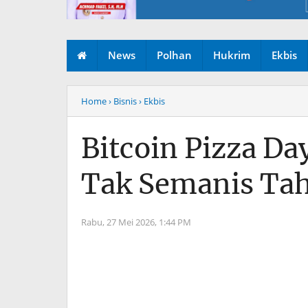
News
Polhan
Hukrim
Ekbis
Home
› Bisnis
› Ekbis
Bitcoin Pizza Da
Tak Semanis Tah
Rabu, 27 Mei 2026,
1:44 PM