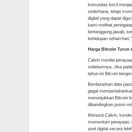
komunitas kecil menjad
sederhana, tetapi mome
digital yang dapat digu
kami melihat peringata
bertanggung jawab, ser
kehidupan sehari-hari,”
Harga Bitcoin Turun 
Calvin menilai perayaa
sebelumnya. Jika pada 
tahun ini Bitcoin berg
Berdasarkan data pasa
gagal mempertahankan p
menunjukkan Bitcoin be
dibandingkan posisi s
Menurut Calvin, kondi
momentum perayaan, te
aset digital secara le