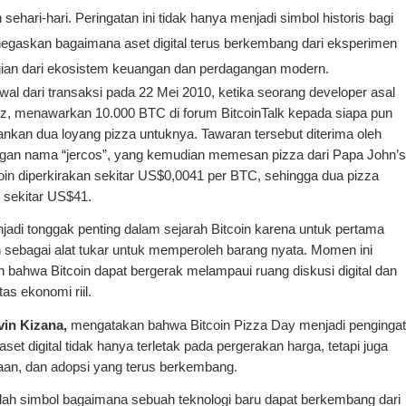
 sehari-hari. Peringatan ini tidak hanya menjadi simbol historis bagi 
enegaskan bagaimana aset digital terus berkembang dari eksperimen 
ian dari ekosistem keuangan dan perdagangan modern.
wal dari transaksi pada 22 Mei 2010, ketika seorang developer asal 
cz, menawarkan 10.000 BTC di forum BitcoinTalk kepada siapa pun 
kan dua loyang pizza untuknya. Tawaran tersebut diterima oleh 
an nama “jercos”, yang kemudian memesan pizza dari Papa John’s.
tcoin diperkirakan sekitar US$0,0041 per BTC, sehingga dua pizza 
 sekitar US$41.
jadi tonggak penting dalam sejarah Bitcoin karena untuk pertama 
 sebagai alat tukar untuk memperoleh barang nyata. Momen ini 
bahwa Bitcoin dapat bergerak melampaui ruang diskusi digital dan 
as ekonomi riil.
in Kizana, 
mengatakan bahwa Bitcoin Pizza Day menjadi pengingat 
aset digital tidak hanya terletak pada pergerakan harga, tetapi juga 
yaan, dan adopsi yang terus berkembang.
lah simbol bagaimana sebuah teknologi baru dapat berkembang dari 