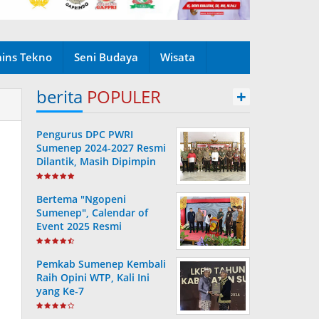
ains Tekno
Seni Budaya
Wisata
berita
POPULER
+
Pengurus DPC PWRI
Sumenep 2024-2027 Resmi
Dilantik, Masih Dipimpin
Rusydiyono
Bertema "Ngopeni
Sumenep", Calendar of
Event 2025 Resmi
Diluncurkan
Pemkab Sumenep Kembali
Raih Opini WTP, Kali Ini
yang Ke-7