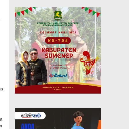
 
a 
a 
n 