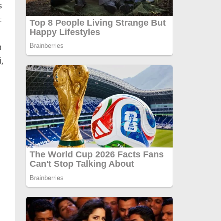
s
t
n
,