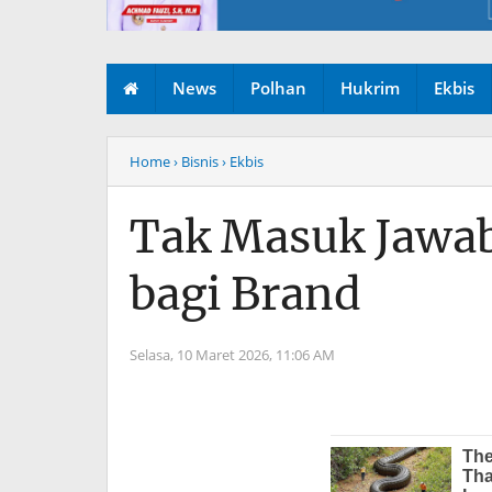
News
Polhan
Hukrim
Ekbis
Home
› Bisnis
› Ekbis
Tak Masuk Jawaba
bagi Brand
Selasa, 10 Maret 2026,
11:06 AM