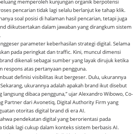
 peluang memperoleh kunjungan organik berpotensi
es pencarian tidak lagi selalu berlanjut ke tahap klik.
gi hanya soal posisi di halaman hasil pencarian, tetapi juga
nd diikutsertakan dalam jawaban yang dirangkum sistem
.
enggeser parameter keberhasilan strategi digital. Selama
uskan pada peringkat dan traffic. Kini, muncul dimensi
rand dikenali sebagai sumber yang layak dirujuk ketika
n respons atas pertanyaan pengguna.
uat definisi visibilitas ikut bergeser. Dulu, ukurannya
. Sekarang, ukurannya adalah apakah brand ikut disebut
 langsung dibaca pengguna,” ujar Alexandro Wibowo, Co-
 Partner dari Avonetiq, Digital Authority Firm yang
atan otoritas digital brand di era AI.
hwa pendekatan digital yang berorientasi pada
 tidak lagi cukup dalam konteks sistem berbasis AI.