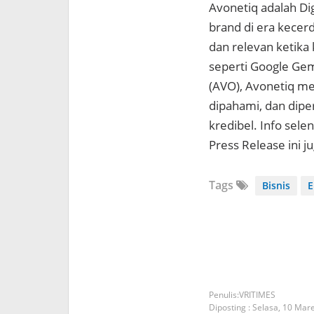
Avonetiq adalah Di
brand di era kecer
dan relevan ketika
seperti Google Gemi
(AVO), Avonetiq mem
dipahami, dan dipe
kredibel. Info sel
Press Release ini j
Tags
Bisnis
E
VRITIMES
Diposting :
Selasa, 10 Mar