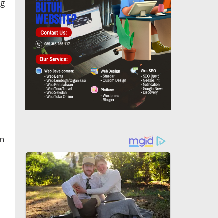
ng
an