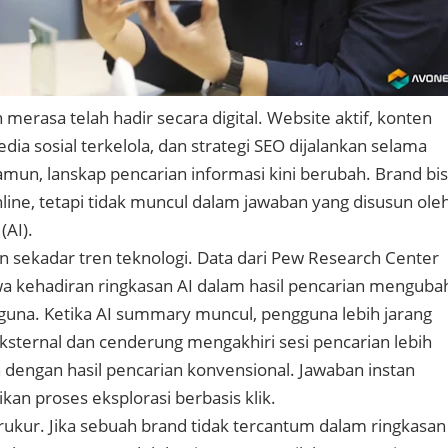
erasa telah hadir secara digital. Website aktif, konten
edia sosial terkelola, dan strategi SEO dijalankan selama
mun, lanskap pencarian informasi kini berubah. Brand bi
nline, tetapi tidak muncul dalam jawaban yang disusun ole
(AI).
n sekadar tren teknologi. Data dari Pew Research Center
 kehadiran ringkasan AI dalam hasil pencarian menguba
gguna. Ketika AI summary muncul, pengguna lebih jarang
ksternal dan cenderung mengakhiri sesi pencarian lebih
 dengan hasil pencarian konvensional. Jawaban instan
an proses eksplorasi berbasis klik.
ukur. Jika sebuah brand tidak tercantum dalam ringkasan