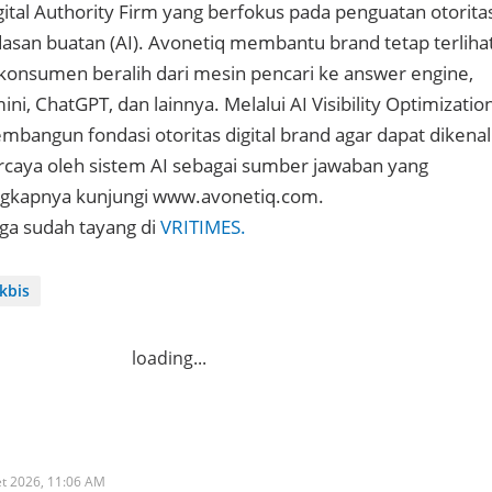
gital Authority Firm yang berfokus pada penguatan otorita
dasan buatan (AI). Avonetiq membantu brand tetap terliha
 konsumen beralih dari mesin pencari ke answer engine,
ni, ChatGPT, dan lainnya. Melalui AI Visibility Optimizatio
bangun fondasi otoritas digital brand agar dapat dikenali
rcaya oleh sistem AI sebagai sumber jawaban yang
engkapnya kunjungi www.avonetiq.com.
uga sudah tayang di
VRITIMES.
kbis
loading...
et 2026,
11:06 AM