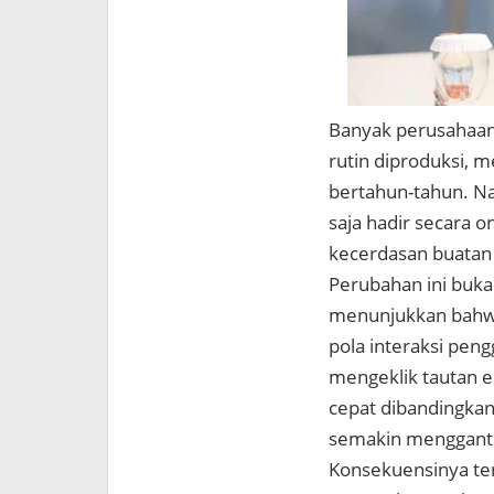
Banyak perusahaan m
rutin diproduksi, m
bertahun-tahun. Na
saja hadir secara o
kecerdasan buatan 
Perubahan ini buka
menunjukkan bahwa
pola interaksi pen
mengeklik tautan e
cepat dibandingkan
semakin menggantik
Konsekuensinya ter