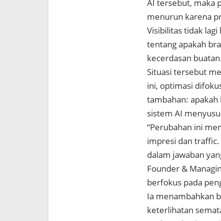
AI tersebut, maka
menurun karena pros
Visibilitas tidak la
tentang apakah bra
kecerdasan buatan
Situasi tersebut m
ini, optimasi difok
tambahan: apakah b
sistem AI menyusu
“Perubahan ini memb
impresi dan traffic
dalam jawaban yang
Founder & Managing
berfokus pada pengu
Ia menambahkan ba
keterlihatan semata