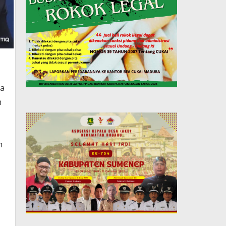
sa
h
h