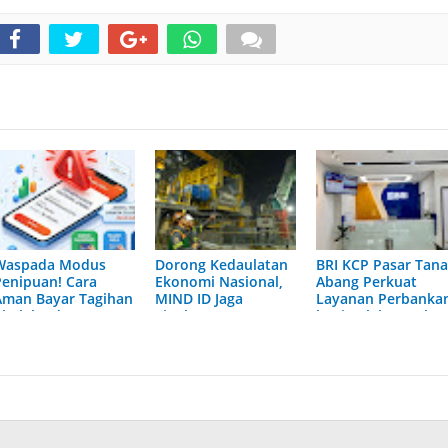
Waspada Modus
Dorong Kedaulatan
BRI KCP Pasar Tan
Penipuan! Cara
Ekonomi Nasional,
Abang Perkuat
Aman Bayar Tagihan
MIND ID Jaga
Layanan Perbanka
Akulaku dan
Tingkat 90%
bagi Pelaku Usaha
Akulaku PayLater
Pemasok Lokal
dan Pengunjung
via Virtual Account
Pusat Grosir
Terbesar di
Indonesia