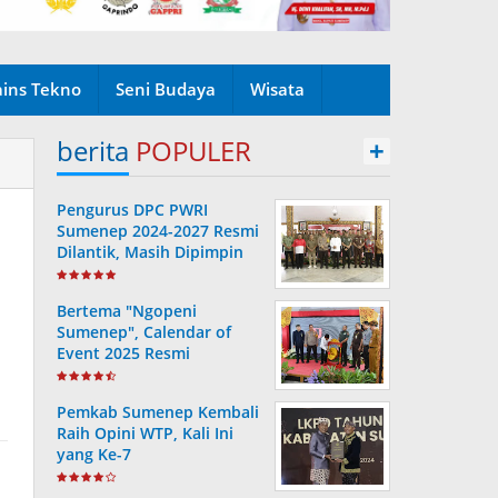
ains Tekno
Seni Budaya
Wisata
berita
POPULER
+
Pengurus DPC PWRI
Sumenep 2024-2027 Resmi
Dilantik, Masih Dipimpin
Rusydiyono
Bertema "Ngopeni
Sumenep", Calendar of
Event 2025 Resmi
Diluncurkan
Pemkab Sumenep Kembali
Raih Opini WTP, Kali Ini
yang Ke-7