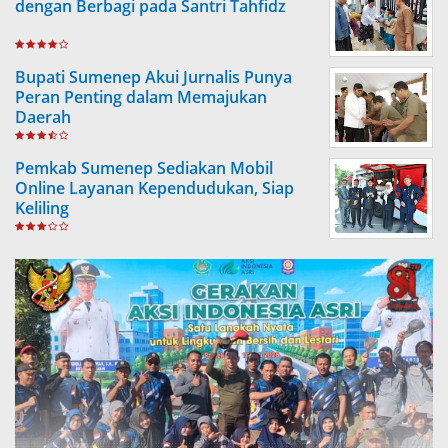
dengan Berbagi pada Santri Tahfidz
Bupati Sumenep Akui Jurnalis Punya
Peran Penting dalam Memajukan
Daerah
Pemkab Sumenep Sediakan Mobil
Online Layanan Kependudukan, Siap
Keliling