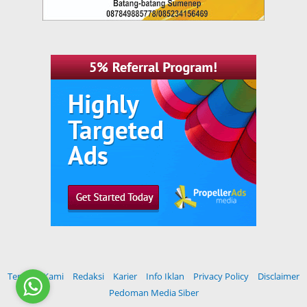
Tentang Kami
Redaksi
Karier
Info Iklan
Privacy Policy
Disclaimer
Pedoman Media Siber