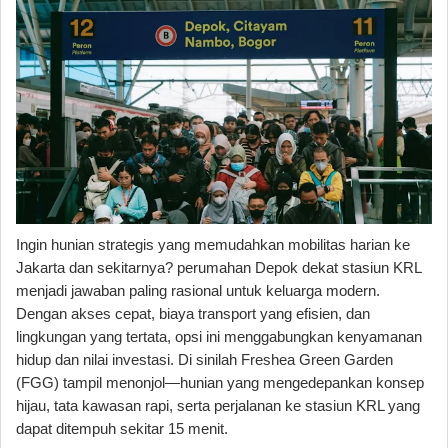
Ingin hunian strategis yang memudahkan mobilitas harian ke
Jakarta dan sekitarnya? perumahan Depok dekat stasiun KRL
menjadi jawaban paling rasional untuk keluarga modern.
Dengan akses cepat, biaya transport yang efisien, dan
lingkungan yang tertata, opsi ini menggabungkan kenyamanan
hidup dan nilai investasi. Di sinilah Freshea Green Garden
(FGG) tampil menonjol—hunian yang mengedepankan konsep
hijau, tata kawasan rapi, serta perjalanan ke stasiun KRL yang
dapat ditempuh sekitar 15 menit.