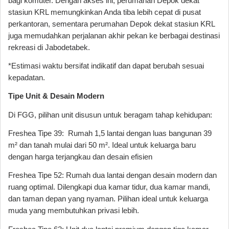
bagi komuter. Dengan akses ini, perumahan Depok dekat
stasiun KRL memungkinkan Anda tiba lebih cepat di pusat
perkantoran, sementara perumahan Depok dekat stasiun KRL
juga memudahkan perjalanan akhir pekan ke berbagai destinasi
rekreasi di Jabodetabek.
*Estimasi waktu bersifat indikatif dan dapat berubah sesuai
kepadatan.
Tipe Unit & Desain Modern
Di FGG, pilihan unit disusun untuk beragam tahap kehidupan:
Freshea Tipe 39: Rumah 1,5 lantai dengan luas bangunan 39
m² dan tanah mulai dari 50 m². Ideal untuk keluarga baru
dengan harga terjangkau dan desain efisien
Freshea Tipe 52: Rumah dua lantai dengan desain modern dan
ruang optimal. Dilengkapi dua kamar tidur, dua kamar mandi,
dan taman depan yang nyaman. Pilihan ideal untuk keluarga
muda yang membutuhkan privasi lebih.