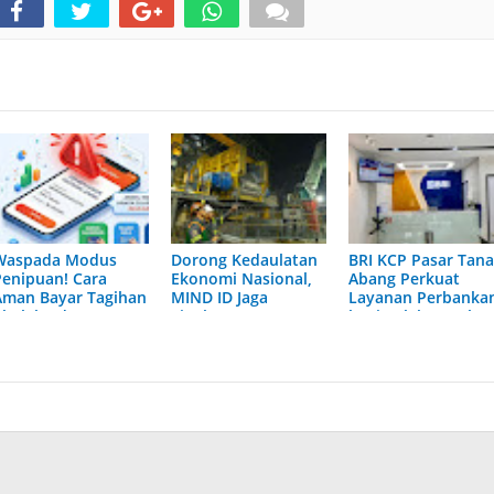
Waspada Modus
Dorong Kedaulatan
BRI KCP Pasar Tan
Penipuan! Cara
Ekonomi Nasional,
Abang Perkuat
Aman Bayar Tagihan
MIND ID Jaga
Layanan Perbanka
Akulaku dan
Tingkat 90%
bagi Pelaku Usaha
Akulaku PayLater
Pemasok Lokal
dan Pengunjung
via Virtual Account
Pusat Grosir
Terbesar di
Indonesia