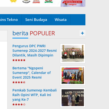
ains Tekno
Seni Budaya
Wisata
berita
POPULER
+
Pengurus DPC PWRI
Sumenep 2024-2027 Resmi
Dilantik, Masih Dipimpin
Rusydiyono
Bertema "Ngopeni
Sumenep", Calendar of
Event 2025 Resmi
Diluncurkan
Pemkab Sumenep Kembali
Raih Opini WTP, Kali Ini
yang Ke-7