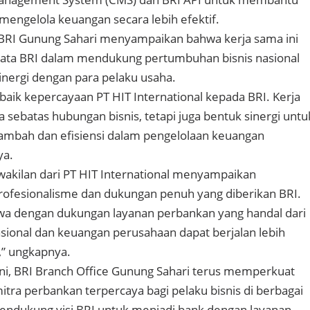
engelola keuangan secara lebih efektif.
RI Gunung Sahari menyampaikan bahwa kerja sama ini
yata BRI dalam mendukung pertumbuhan bisnis nasional
nergi dengan para pelaku usaha.
ik kepercayaan PT HIT International kepada BRI. Kerja
a sebatas hubungan bisnis, tetapi juga bentuk sinergi untu
tambah dan efisiensi dalam pengelolaan keuangan
ya.
wakilan dari PT HIT International menyampaikan
profesionalisme dan dukungan penuh yang diberikan BRI.
wa dengan dukungan layanan perbankan yang handal dari
asional dan keuangan perusahaan dapat berjalan lebih
,” ungkapnya.
 ini, BRI Branch Office Gunung Sahari terus memperkuat
itra perbankan terpercaya bagi pelaku bisnis di berbagai
mendukung visi BRI untuk menjadi bank dengan layanan