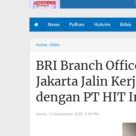
News
Polhan
Hukrim
Ekbis
Home
› Ekbis
BRI Branch Offi
Jakarta Jalin Ker
dengan PT HIT I
Kamis, 13 November 2025,
5:18 PM