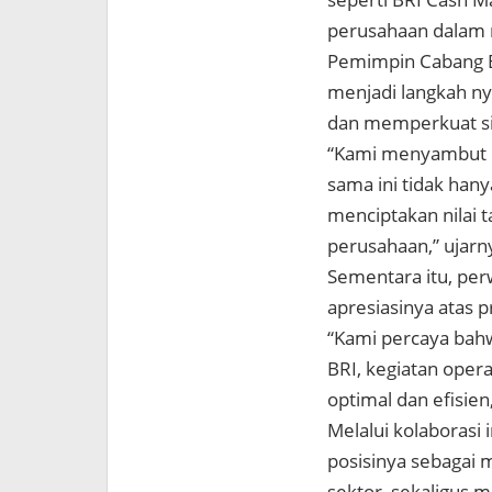
perusahaan dalam m
Pemimpin Cabang B
menjadi langkah n
dan memperkuat si
“Kami menyambut ba
sama ini tidak hany
menciptakan nilai 
perusahaan,” ujarn
Sementara itu, per
apresiasinya atas 
“Kami percaya bah
BRI, kegiatan oper
optimal dan efisien
Melalui kolaborasi
posisinya sebagai m
sektor, sekaligus 