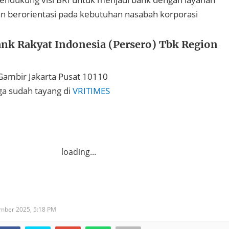
 dan berorientasi pada kebutuhan nasabah korporasi
nk Rakyat Indonesia (Persero) Tbk Region
8 Gambir Jakarta Pusat 10110
uga sudah tayang di
VRITIMES
loading...
ember 2025,
5:18 PM