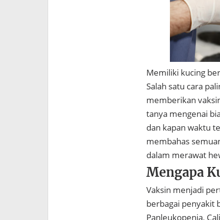
Memiliki kucing be
Salah satu cara pal
memberikan vaksin 
tanya mengenai biay
dan kapan waktu ter
membahas semuanya
dalam merawat he
Mengapa Ku
Vaksin menjadi pe
berbagai penyakit 
Panleukopenia, Cal