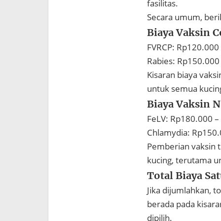
fasilitas.
Secara umum, beriku
Biaya Vaksin C
FVRCP: Rp120.000
Rabies: Rp150.000
Kisaran biaya vaksi
untuk semua kucin
Biaya Vaksin 
FeLV: Rp180.000 –
Chlamydia: Rp150.
Pemberian vaksin t
kucing, terutama un
Total Biaya Sa
Jika dijumlahkan, t
berada pada kisara
dipilih.