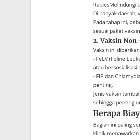
RabiesMelindungi d
Di banyak daerah, 
Pada tahap ini, beb
sesuai paket vaksi
2. Vaksin Non
Vaksin ini diberika
- FeLV (Feline Leu
atau bersosialisasi
- FIP dan Chlamydia
penting.
Jenis vaksin tamba
sehingga penting u
Berapa Biay
Bagian ini paling s
klinik menawarkan h