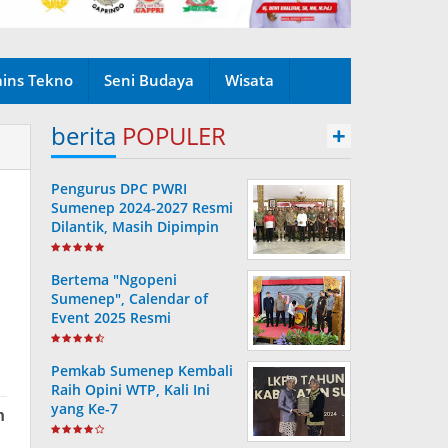
ains Tekno
Seni Budaya
Wisata
berita
POPULER
+
Pengurus DPC PWRI
Sumenep 2024-2027 Resmi
Dilantik, Masih Dipimpin
Rusydiyono
Bertema "Ngopeni
Sumenep", Calendar of
Event 2025 Resmi
Diluncurkan
Pemkab Sumenep Kembali
Raih Opini WTP, Kali Ini
yang Ke-7