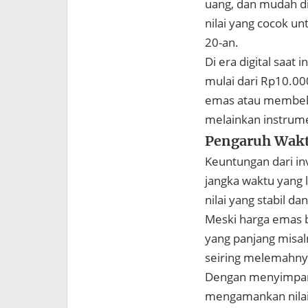
uang, dan mudah di
nilai yang cocok u
20-an.
Di era digital saat
mulai dari Rp10.00
emas atau membeli l
melainkan instrumen
Pengaruh Wak
Keuntungan dari in
jangka waktu yang 
nilai yang stabil da
Meski harga emas b
yang panjang misal
seiring melemahny
Dengan menyimpan 
mengamankan nilai