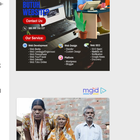
a-
g
l