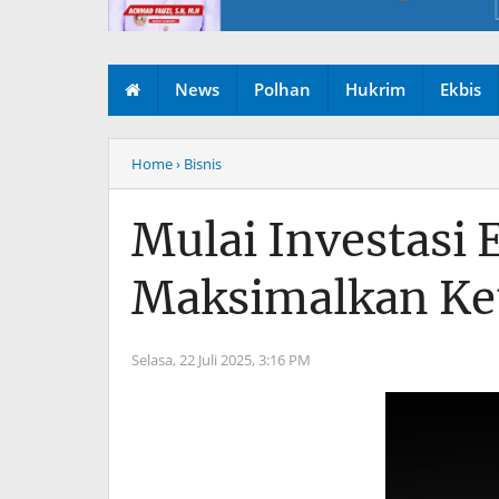
News
Polhan
Hukrim
Ekbis
Home
› Bisnis
Mulai Investasi
Maksimalkan K
Selasa, 22 Juli 2025,
3:16 PM