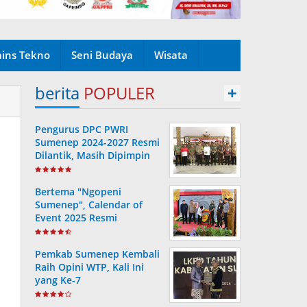
ains Tekno
Seni Budaya
Wisata
berita
POPULER
+
Pengurus DPC PWRI
Sumenep 2024-2027 Resmi
Dilantik, Masih Dipimpin
Rusydiyono
Bertema "Ngopeni
Sumenep", Calendar of
Event 2025 Resmi
Diluncurkan
Pemkab Sumenep Kembali
Raih Opini WTP, Kali Ini
yang Ke-7