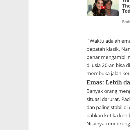
"Waktu adalah emas
pepatah klasik. Na
benar mengambil m
di usia 20-an bisa 
membuka jalan ke
Emas: Lebih d
Banyak orang meng
situasi darurat. Pa
dan paling stabil d
bahkan ketika kon
Nilainya cenderung 