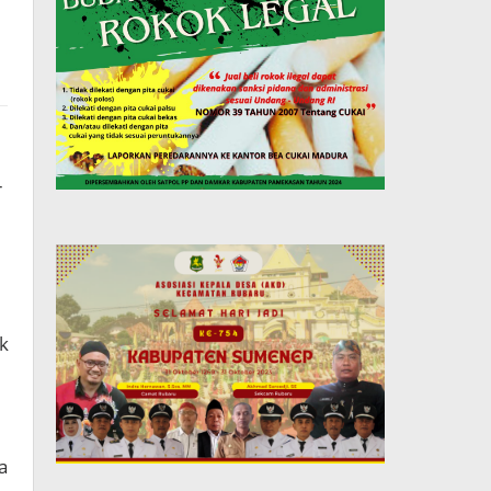
-
k
a