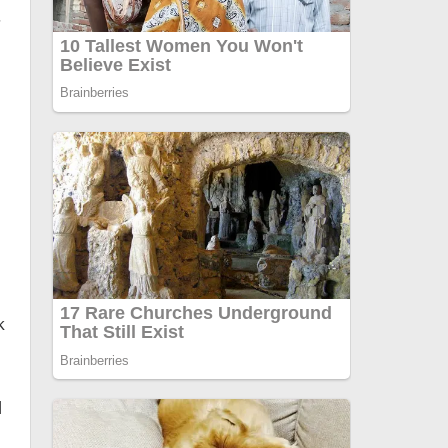
.
k
l