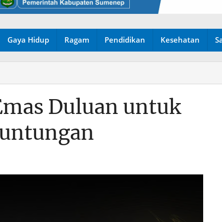
Gaya Hidup
Ragam
Pendidikan
Kesehatan
S
 Emas Duluan untuk
euntungan