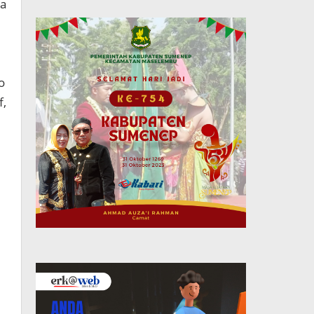
ga
o
f,
u