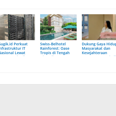
Gugik.id Perkuat
Swiss-Belhotel
Dukung Gaya Hidu
nfrastruktur IT
Rainforest: Oase
Masyarakat dan
Nasional Lewat
Tropis di Tengah
Kesejahteraan
Layanan Distributor
Dinamika Sunset
Hewan, KAI Logisti
Server Enterprise
Road
Layani Lebih dari 9
Ribu Hewan
Peliharaan pada
Semester I 2026