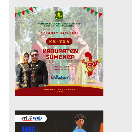
.
i
4