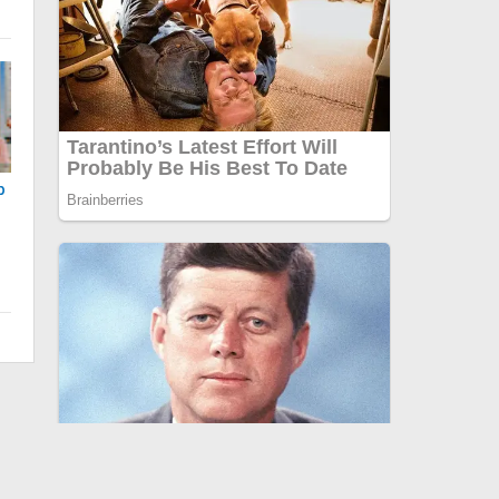
p
k
0