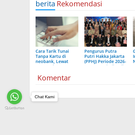
berita
Rekomendasi
Cara Tarik Tunai
Pengurus Putra
Tanpa Kartu di
Putri Hakka Jakarta
I
neobank, Lewat
(PPHJ) Periode 2026-
ATM Berlogo PRIMA
2030 Resmi Dilantik,
dan Indomaret
Komitmen
Komentar
Lestarikan Budaya
dan Berkontribusi
bagi Masyarakat
Chat Kami