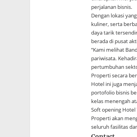
perjalanan bisnis.
Dengan lokasi yang
kuliner, serta berb
daya tarik tersend
berada di pusat akti
“Kami melihat Band
pariwisata. Kehad
pertumbuhan sektor
Properti secara be
Hotel ini juga menj
portofolio bisnis 
kelas menengah at
Soft opening Hotel
Properti akan men
seluruh fasilitas d
Contact