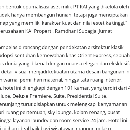
n bentuk optimalisasi aset milik PT KAI yang dikelola oleh
 tidak hanya membangun hunian, tetapi juga menciptakan
 yang memiliki karakter kuat dan nilai estetika tinggi,”
 Perusahaan KAI Properti, Ramdhani Subagja, Jumat
mpelas dirancang dengan pendekatan arsitektur klasik
opsi sentuhan kemewahan khas Orient Express, sebuah
as dunia yang dikenal dengan nuansa elegan dan eksklusif
 detail visual menjadi kekuatan utama desain bangunan in
warna, pemilihan material, hingga tata ruang interior.
 hotel ini dilengkapi dengan 101 kamar, yang terdiri dari 
luxe, Deluxe Premiere, Suite, Presidential Suite.
penunjang turut disiapkan untuk melengkapi kenyamanan
ari ruang pertemuan, sky lounge, kolam renang, pusat
ingga layanan laundry dan room service 24 jam. Hotel ini
 pilihan ideal baik bagi wisatawan maupun pelaku