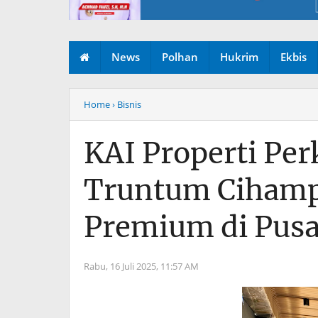
News
Polhan
Hukrim
Ekbis
Home
› Bisnis
KAI Properti Per
Truntum Cihamp
Premium di Pusa
Rabu, 16 Juli 2025,
11:57 AM