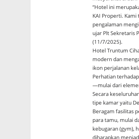
“Hotel ini merupaka
KAI Properti. Kami
pengalaman menginap
ujar Plt Sekretaris
(11/7/2025).
Hotel Truntum Ciha
modern dan mengad
ikon perjalanan kel
Perhatian terhadap
—mulai dari elemen 
Secara keseluruhan,
tipe kamar yaitu De
Beragam fasilitas 
para tamu, mulai d
kebugaran (gym), h
diharapkan menjadi