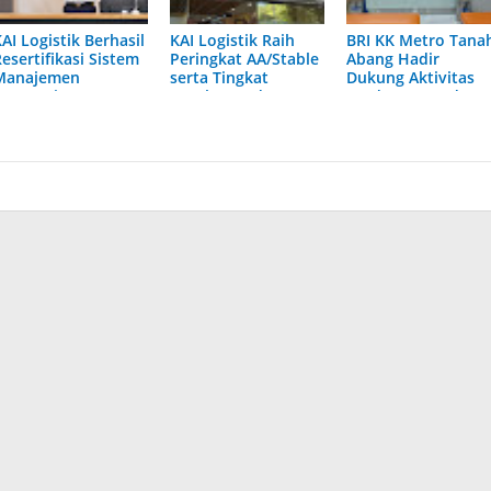
AI Logistik Berhasil
KAI Logistik Raih
BRI KK Metro Tana
esertifikasi Sistem
Peringkat AA/Stable
Abang Hadir
Manajemen
serta Tingkat
Dukung Aktivitas
ntegrasi ISO,
Kesehatan dan
Perdagangan dan
Perkuat Tata Kelola
Predikat "Sehat",
Permudah Akses
Berkelanjutan
Perkuat
Layanan Perbanka
Kepercayaan
Pelanggan di
Tengah Dinamika
Industri