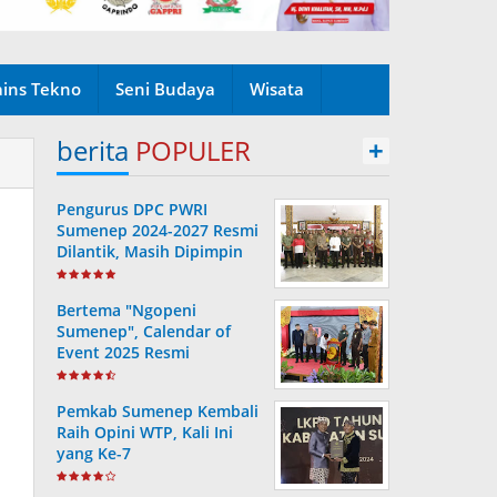
ains Tekno
Seni Budaya
Wisata
berita
POPULER
+
Pengurus DPC PWRI
Sumenep 2024-2027 Resmi
Dilantik, Masih Dipimpin
Rusydiyono
Bertema "Ngopeni
Sumenep", Calendar of
Event 2025 Resmi
Diluncurkan
Pemkab Sumenep Kembali
Raih Opini WTP, Kali Ini
yang Ke-7