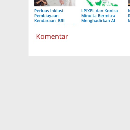
Perluas Inklusi
LPIXEL dan Konica
K
Pembiayaan
Minolta Bermitra
R
Kendaraan, BRI
Menghadirkan AI
Finance Hadir di Bali
Pendukung
I
dan Nusa Tenggara
Diagnosis Berbasis
Komentar
Pencitraan Medis
“EIRL” di ASEAN