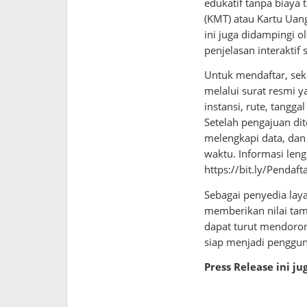
edukatif tanpa biaya
(KMT) atau Kartu Uang
ini juga didampingi 
penjelasan interaktif
Untuk mendaftar, se
melalui surat resmi y
instansi, rute, tangg
Setelah pengajuan dit
melengkapi data, dan
waktu. Informasi len
https://bit.ly/Pendaf
Sebagai penyedia lay
memberikan nilai tam
dapat turut mendoron
siap menjadi penggun
Press Release ini j