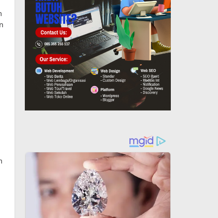
n
n
n