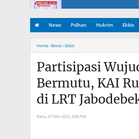
News
Polhan
Hukrim
Ekbis
Home
› Bisnis
› Ekbis
Partisipasi Wuj
Bermutu, KAI Ru
di LRT Jabodebe
Rabu, 07 Mei 2025,
4:08 PM