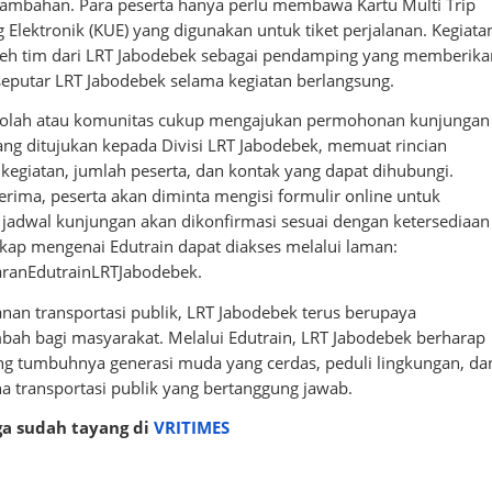
 tambahan. Para peserta hanya perlu membawa Kartu Multi Trip
 Elektronik (KUE) yang digunakan untuk tiket perjalanan. Kegiata
oleh tim dari LRT Jabodebek sebagai pendamping yang memberika
 seputar LRT Jabodebek selama kegiatan berlangsung.
kolah atau komunitas cukup mengajukan permohonan kunjungan
ang ditujukan kepada Divisi LRT Jabodebek, memuat rincian
al kegiatan, jumlah peserta, dan kontak yang dapat dihubungi.
erima, peserta akan diminta mengisi formulir online untuk
 jadwal kunjungan akan dikonfirmasi sesuai dengan ketersediaan
gkap mengenai Edutrain dapat diakses melalui laman:
taranEdutrainLRTJabodebek.
anan transportasi publik, LRT Jabodebek terus berupaya
bah bagi masyarakat. Melalui Edutrain, LRT Jabodebek berharap
g tumbuhnya generasi muda yang cerdas, peduli lingkungan, da
a transportasi publik yang bertanggung jawab.
uga sudah tayang di
VRITIMES