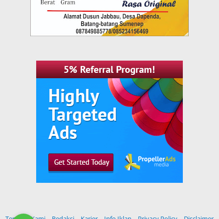
Tentang Kami
Redaksi
Karier
Info Iklan
Privacy Policy
Disclaimer