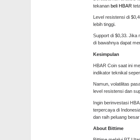
tekanan
beli HBAR
tet
Level resistensi di $
lebih tinggi.
Support di $0,33. Jik
di bawahnya dapat mem
Kesimpulan
HBAR Coin saat ini me
indikator teknikal sep
Namun, volatilitas pasa
level resistensi dan 
Ingin berinvestasi HBA
terpercaya di Indonesi
dan raih peluang besar 
About Bittime
Bittime melalui PT Utam