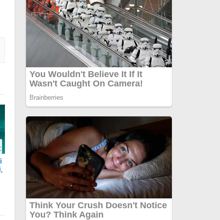
i
,
r