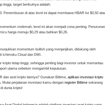
ap tinggi, target berikutnya adalah:
0,40. Penembusan di atas level ini dapat membawa HBAR ke $0,50 ata
a momentum melemah, level ini akan menjadi zona penting. Penurunan
icu harga menuju $0,29 atau bahkan $0,26.
nunjukkan momentum bullish yang menjanjikan, didukung oleh
erti Ichimoku Cloud dan DMI.
r kripto tetap tinggi, sehingga penting bagi investor untuk memantau
support utama sebelum mengambil keputusan.
R dan aset kripto lainnya? Gunakan Bittime,
aplikasi investasi kripto
a. Mulai perjalanan investasi kamu dengan
register Bittime
sekarang
di dunia kripto!
a Aset Digital Indonesia adalah platform investasi aset kripto yang