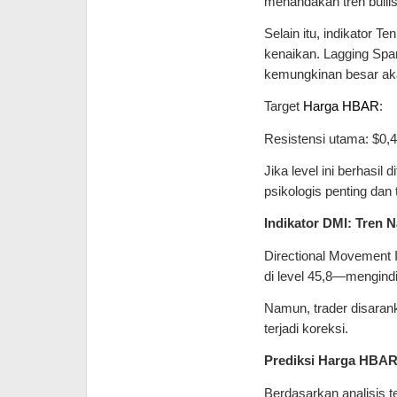
menandakan tren bullis
Selain itu, indikator 
kenaikan. Lagging Spa
kemungkinan besar aka
Target
Harga HBAR
:
Resistensi utama: $0,
Jika level ini berhasi
psikologis penting dan 
Indikator DMI: Tren 
Directional Movement 
di level 45,8—mengindi
Namun, trader disarank
terjadi koreksi.
Prediksi Harga HBA
Berdasarkan analisis t