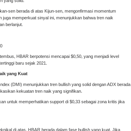
h yang solid.
Tenkan-sen berada di atas Kijun-sen, mengonfirmasi momentum
n juga memperkuat sinyal ini, menunjukkan bahwa tren naik
n berlanjut.
40
l ditembus, HBAR berpotensi mencapai $0,50, yang menjadi level
tertinggi baru sejak 2021.
Naik yang Kuat
Index (DMI) menunjukkan tren bullish yang solid dengan ADX berada
kasikan kekuatan tren naik yang signifikan.
an untuk memperhatikan support di $0,33 sebagai zona kritis jika
R
eknikal di atas, HBAR berada dalam fase bullish yang kuat. Jika