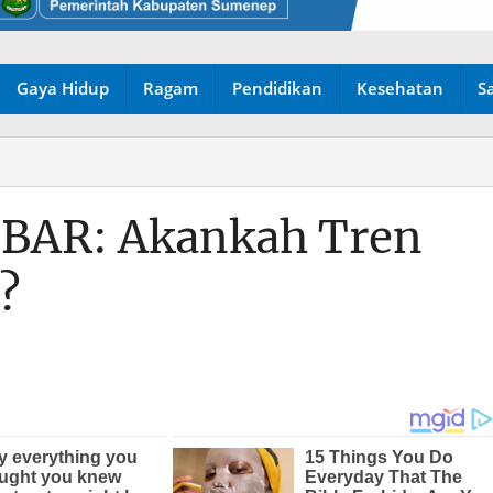
Gaya Hidup
Ragam
Pendidikan
Kesehatan
S
HBAR: Akankah Tren
?