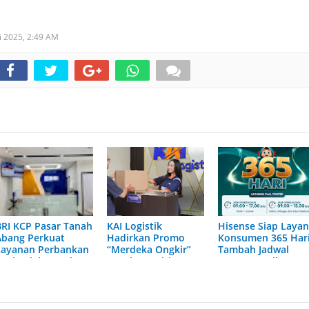
i 2025,
2:49 AM
BRI KCP Pasar Tanah
KAI Logistik
Hisense Siap Layan
Abang Perkuat
Hadirkan Promo
Konsumen 365 Hari
Layanan Perbankan
“Merdeka Ongkir”
Tambah Jadwal
bagi Pelaku Usaha
untuk Pengiriman
Layanan Call Cente
dan Pengunjung
Paket
Hisense Care
Pusat Grosir
Terbesar di
Indonesia