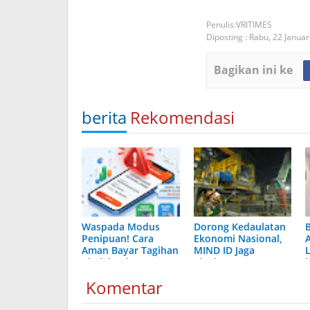
VRITIMES
Diposting :
Rabu, 22 Januar
Bagikan ini ke
berita
Rekomendasi
Waspada Modus
Dorong Kedaulatan
Penipuan! Cara
Ekonomi Nasional,
Aman Bayar Tagihan
MIND ID Jaga
Akulaku dan
Tingkat 90%
Akulaku PayLater
Pemasok Lokal
Komentar
via Virtual Account