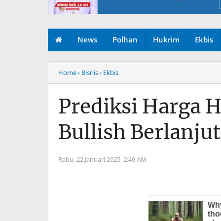
News
Polhan
Hukrim
Ekbis
Home
› Bisnis
› Ekbis
Prediksi Harga 
Bullish Berlanjut
Rabu, 22 Januari 2025,
2:49 AM