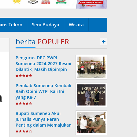
ains Tekno
Seni Budaya
Wisata
berita
POPULER
+
Pengurus DPC PWRI
Sumenep 2024-2027 Resmi
Dilantik, Masih Dipimpin
Rusydiyono
Pemkab Sumenep Kembali
Raih Opini WTP, Kali Ini
a
yang Ke-7
Bupati Sumenep Akui
Jurnalis Punya Peran
Penting dalam Memajukan
Daerah