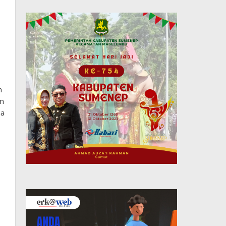
n
an
ma