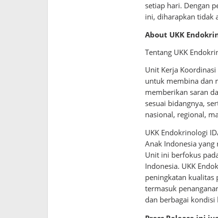
setiap hari. Dengan 
ini, diharapkan tidak
About UKK Endokrin
Tentang UKK Endokrin
Unit Kerja Koordinas
untuk membina dan m
memberikan saran dan
sesuai bidangnya, se
nasional, regional, m
UKK Endokrinologi ID
Anak Indonesia yang 
Unit ini berfokus p
Indonesia. UKK Endo
peningkatan kualitas 
termasuk penanganan 
dan berbagai kondisi
Press Release ini j