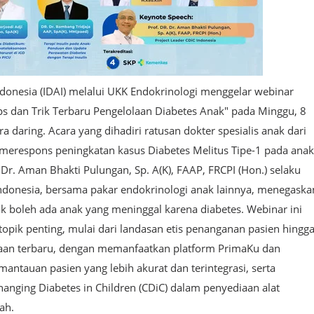
ndonesia (IDAI) melalui UKK Endokrinologi menggelar webinar
ips dan Trik Terbaru Pengelolaan Diabetes Anak" pada Minggu, 8
 daring. Acara yang dihadiri ratusan dokter spesialis anak dari
i merespons peningkatan kasus Diabetes Melitus Tipe-1 pada anak
. Dr. Aman Bhakti Pulungan, Sp. A(K), FAAP, FRCPI (Hon.) selaku
Indonesia, bersama pakar endokrinologi anak lainnya, menegaska
 boleh ada anak yang meninggal karena diabetes. Webinar ini
opik penting, mulai dari landasan etis penanganan pasien hingg
naan terbaru, dengan memanfaatkan platform PrimaKu dan
ntauan pasien yang lebih akurat dan terintegrasi, serta
nging Diabetes in Children (CDiC) dalam penyediaan alat
ah.