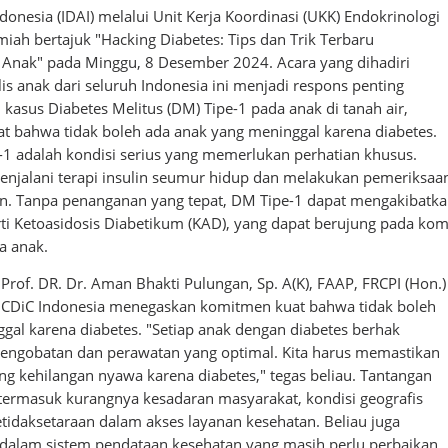
donesia (IDAI) melalui Unit Kerja Koordinasi (UKK) Endokrinologi
iah bertajuk "Hacking Diabetes: Tips dan Trik Terbaru
 Anak" pada Minggu, 8 Desember 2024. Acara yang dihadiri
lis anak dari seluruh Indonesia ini menjadi respons penting
kasus Diabetes Melitus (DM) Tipe-1 pada anak di tanah air,
 bahwa tidak boleh ada anak yang meninggal karena diabetes.
e-1 adalah kondisi serius yang memerlukan perhatian khusus.
njalani terapi insulin seumur hidup dan melakukan pemeriksaa
tin. Tanpa penanganan yang tepat, DM Tipe-1 dapat mengakibatk
rti Ketoasidosis Diabetikum (KAD), yang dapat berujung pada ko
a anak.
rof. DR. Dr. Aman Bhakti Pulungan, Sp. A(K), FAAP, FRCPI (Hon.)
r CDiC Indonesia menegaskan komitmen kuat bahwa tidak boleh
gal karena diabetes. "Setiap anak dengan diabetes berhak
engobatan dan perawatan yang optimal. Kita harus memastikan
ang kehilangan nyawa karena diabetes," tegas beliau. Tantangan
termasuk kurangnya kesadaran masyarakat, kondisi geografis
tidaksetaraan dalam akses layanan kesehatan. Beliau juga
dalam sistem pendataan kesehatan yang masih perlu perbaikan.