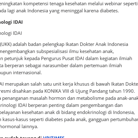
peningkatan kompetensi tenaga kesehatan melalui webinar seperti
 ada lagi anak Indonesia yang meninggal karena diabetes.
ologi IDAI
ologi IDAI
i (UKK) adalah badan pelengkap Ikatan Dokter Anak Indonesia
engembangkan subspesialisasi ilmu kesehatan anak,
 petunjuk kepada Pengurus Pusat IDAI dalam kegiatan ilmiah
rta berperan sebagai narasumber dalam pertemuan ilmiah
aupun internasional.
AI merupakan salah satu unit kerja khusus di bawah Ikatan Dokte
resmi disahkan pada KONIKA VIII di Ujung Pandang tahun 1990.
ada penanganan masalah hormon dan metabolisme pada anak-ana
krinologi IDAI berperan penting dalam pengembangan dan
pelayanan kesehatan anak di bidang endokrinologi di Indonesia,
kasus-kasus seperti diabetes pada anak, gangguan pertumbuha
 hormonal lainnya.
uga sudah tayang di
VRITIMES