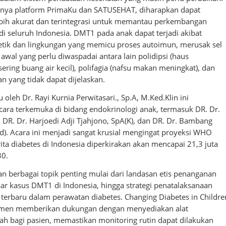
nya platform PrimaKu dan SATUSEHAT, diharapkan dapat
ebih akurat dan terintegrasi untuk memantau perkembangan
di seluruh Indonesia. DMT1 pada anak dapat terjadi akibat
etik dan lingkungan yang memicu proses autoimun, merusak sel
 awal yang perlu diwaspadai antara lain polidipsi (haus
(sering buang air kecil), polifagia (nafsu makan meningkat), dan
n yang tidak dapat dijelaskan.
oleh Dr. Rayi Kurnia Perwitasari., Sp.A, M.Ked.Klin ini
ra terkemuka di bidang endokrinologi anak, termasuk DR. Dr.
DR. Dr. Harjoedi Adji Tjahjono, SpA(K), dan DR. Dr. Bambang
d). Acara ini menjadi sangat krusial mengingat proyeksi WHO
ta diabetes di Indonesia diperkirakan akan mencapai 21,3 juta
30.
an berbagai topik penting mulai dari landasan etis penanganan
ar kasus DMT1 di Indonesia, hingga strategi penatalaksanaan
 terbaru dalam perawatan diabetes. Changing Diabetes in Childre
itmen memberikan dukungan dengan menyediakan alat
ah bagi pasien, memastikan monitoring rutin dapat dilakukan