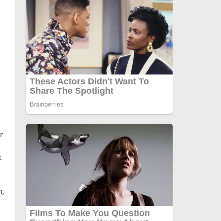
r
k
n,