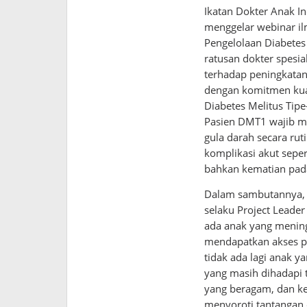
Ikatan Dokter Anak In
menggelar webinar ilm
Pengelolaan Diabetes
ratusan dokter spesia
terhadap peningkatan 
dengan komitmen kuat
Diabetes Melitus Tip
Pasien DMT1 wajib me
gula darah secara ru
komplikasi akut sepe
bahkan kematian pad
Dalam sambutannya, P
selaku Project Leade
ada anak yang mening
mendapatkan akses p
tidak ada lagi anak y
yang masih dihadapi 
yang beragam, dan ke
menyoroti tantangan 