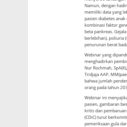
Namun, dengan hadir
memiliki data yang l
pasien diabetes anak 
kombinasi faktor gen
beta pankreas. Gejala
berlebihan), poliuria 
penurunan berat bada
Webinar yang dipandu 
menghadirkan pembica
Nur Rochmah, SpA(K), 
Tridjaja AAP, MM(pae
bahwa jumlah penderi
orang pada tahun 20
Webinar ini menyajik
pasien, gambaran bes
kritis dan pembaruan
(CDiC) turut berkom
pemeriksaan gula dar