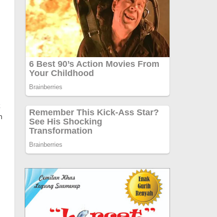
i
k
n