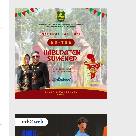
al
i
a