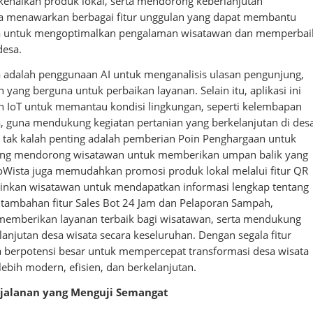
enalkan produk lokal, serta mendorong keberlanjutan
ta menawarkan berbagai fitur unggulan yang dapat membantu
ta untuk mengoptimalkan pengalaman wisatawan dan memperbai
desa.
ma adalah penggunaan AI untuk menganalisis ulasan pengunjung,
ang berguna untuk perbaikan layanan. Selain itu, aplikasi ini
n IoT untuk memantau kondisi lingkungan, seperti kelembapan
, guna mendukung kegiatan pertanian yang berkelanjutan di des
ng tak kalah penting adalah pemberian Poin Penghargaan untuk
 yang mendorong wisatawan untuk memberikan umpan balik yang
groWista juga memudahkan promosi produk lokal melalui fitur QR
nkan wisatawan untuk mendapatkan informasi lengkap tentang
tambahan fitur Sales Bot 24 Jam dan Pelaporan Sampah,
memberikan layanan terbaik bagi wisatawan, serta mendukung
anjutan desa wisata secara keseluruhan. Dengan segala fitur
ta berpotensi besar untuk mempercepat transformasi desa wisata
lebih modern, efisien, dan berkelanjutan.
rjalanan yang Menguji Semangat