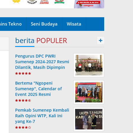
ains Tekno
Seni Budaya
Wisata
berita
POPULER
+
Pengurus DPC PWRI
Sumenep 2024-2027 Resmi
Dilantik, Masih Dipimpin
Rusydiyono
Bertema "Ngopeni
Sumenep", Calendar of
Event 2025 Resmi
Diluncurkan
Pemkab Sumenep Kembali
Raih Opini WTP, Kali Ini
yang Ke-7