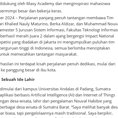
a didukung oleh Maxy Academy dan menginspirasi mahasiswa
 bermimpi besar dan bekerja keras.
er 2024 – Perjalanan panjang penuh tantangan membawa Tim
ri Khalied Nauly Maturino, Berka Aldizar, dan Muhammad Nouv
mester 5 Jurusan Sistem Informasi, Fakultas Teknologi Informas
berhasil meraih Juara 2 dalam ajang bergengsi Impact National
etisi yang diadakan di Jakarta ini mengumpulkan puluhan tim
i perguruan tinggi di Indonesia, semua berlomba menciptakan
tif untuk memecahkan tantangan masyarakat.
hasilan ini terdapat kisah perjalanan penuh dedikasi, mulai dari
ke panggung besar di ibu kota.
 Sebuah Ide Lahir
imulai dari kampus Universitas Andalas di Padang, Sumatra
plikasi berbasis Artificial Intelligence (AI) dan Internet of Things
ngan desa wisata, lahir dari pengalaman Nouval Habibie yang
erbagai desa wisata di Sumatra Barat. “Saya melihat banyak des
ar biasa, tapi pengelolaannya masih tradisional. Saya berpikir,