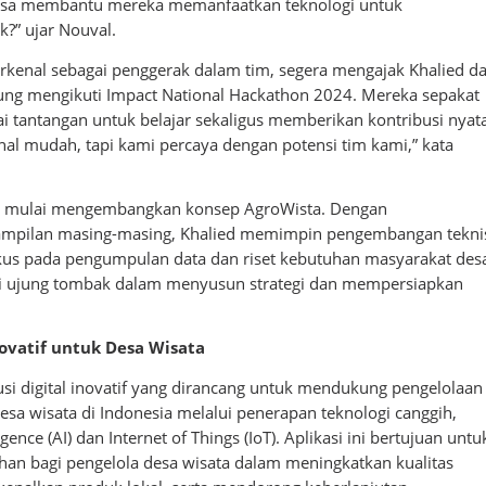
 bisa membantu mereka memanfaatkan teknologi untuk
?” ujar Nouval.
terkenal sebagai penggerak dalam tim, segera mengajak Khalied d
ng mengikuti Impact National Hackathon 2024. Mereka sepakat
i tantangan untuk belajar sekaligus memberikan kontribusi nyata
hal mudah, tapi kami percaya dengan potensi tim kami,” kata
ka mulai mengembangkan konsep AgroWista. Dengan
mpilan masing-masing, Khalied memimpin pengembangan tekni
kus pada pengumpulan data dan riset kebutuhan masyarakat des
di ujung tombak dalam menyusun strategi dan mempersiapkan
novatif untuk Desa Wisata
usi digital inovatif yang dirancang untuk mendukung pengelolaan
a wisata di Indonesia melalui penerapan teknologi canggih,
lligence (AI) dan Internet of Things (IoT). Aplikasi ini bertujuan untu
n bagi pengelola desa wisata dalam meningkatkan kualitas