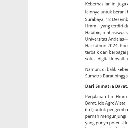
Keberhasilan ini jug
lainnya untuk berani
Surabaya, 18 Desemb
Hmm—yang terdiri da
Habibie, mahasiswa se
Universitas Andalas—
Hackathon 2024. Komp
terbaik dari berbaga
solusi digital inova
Namun, di balik keber
Sumatra Barat hingga 
Dari Sumatra Barat,
Perjalanan Tim Hmm d
Barat. Ide AgroWista, a
(IoT) untuk pengemba
pernah mengunjungi b
yang punya potensi lu