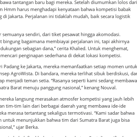
awa tantangan baru bagi mereka. Setelah diumumkan lolos dar
 Tim Hmm harus menghadapi kenyataan bahwa kompetisi babak
 di Jakarta. Perjalanan ini tidaklah mudah, baik secara logistik
 semuanya sendiri, dari tiket pesawat hingga akomodasi.
 bingung bagaimana membiayai perjalanan ini, tapi akhirnya
ukungan sebagian dana,” cerita Khalied. Untuk menghemat,
ncari penginapan sederhana di dekat lokasi kompetisi.
ri Padang ke Jakarta, mereka memanfaatkan setiap momen untu
p AgroWista. Di bandara, mereka terlihat sibuk berdiskusi, da
etap menjadi teman setia. “Rasanya seperti kami sedang membawa
atra Barat menuju panggung nasional,” kenang Nouval.
, mereka langsung merasakan atmosfer kompetisi yang jauh lebih
an tim-tim lain dari berbagai daerah yang membawa ide-ide
ka merasa tertantang sekaligus termotivasi. “Kami sadar bahwa
n untuk menunjukkan bahwa tim dari Sumatra Barat juga bisa
sional,” ujar Berka.