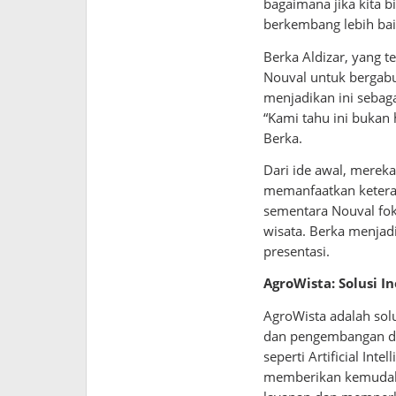
bagaimana jika kita
berkembang lebih baik
Berka Aldizar, yang 
Nouval untuk bergabu
menjadikan ini sebaga
“Kami tahu ini bukan 
Berka.
Dari ide awal, mere
memanfaatkan ketera
sementara Nouval fo
wisata. Berka menja
presentasi.
AgroWista: Solusi I
AgroWista adalah sol
dan pengembangan des
seperti Artificial Inte
memberikan kemudaha