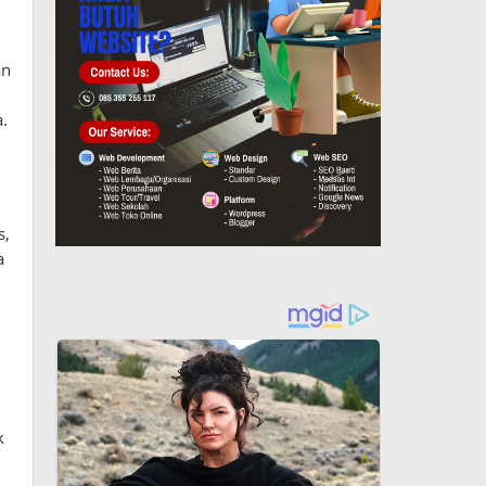
an
.
s,
a
k