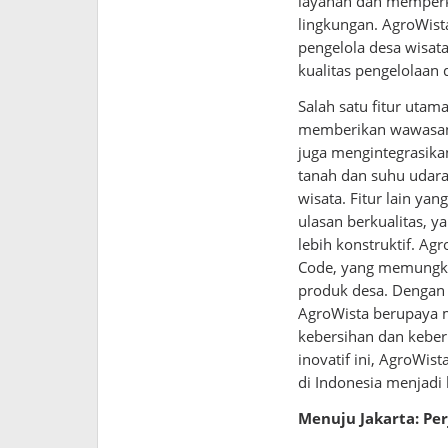
layanan dan memperk
lingkungan. AgroWis
pengelola desa wisa
kualitas pengelolaan 
Salah satu fitur uta
memberikan wawasan y
juga mengintegrasika
tanah dan suhu udara
wisata. Fitur lain ya
ulasan berkualitas,
lebih konstruktif. A
Code, yang memungki
produk desa. Dengan 
AgroWista berupaya 
kebersihan dan keberl
inovatif ini, AgroWis
di Indonesia menjadi 
Menuju Jakarta: Pe