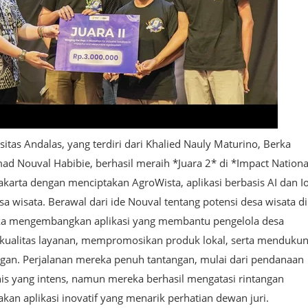
tas Andalas, yang terdiri dari Khalied Nauly Maturino, Berka
d Nouval Habibie, berhasil meraih *Juara 2* di *Impact Nationa
akarta dengan menciptakan AgroWista, aplikasi berbasis AI dan I
a wisata. Berawal dari ide Nouval tentang potensi desa wisata di
ka mengembangkan aplikasi yang membantu pengelola desa
kualitas layanan, mempromosikan produk lokal, serta menduku
ngan. Perjalanan mereka penuh tantangan, mulai dari pendanaan
nis yang intens, namun mereka berhasil mengatasi rintangan
kan aplikasi inovatif yang menarik perhatian dewan juri.