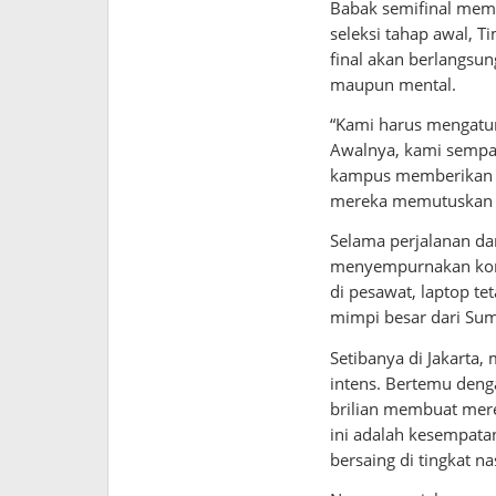
Babak semifinal memb
seleksi tahap awal,
final akan berlangsung
maupun mental.
“Kami harus mengatur
Awalnya, kami sempat
kampus memberikan d
mereka memutuskan me
Selama perjalanan da
menyempurnakan konse
di pesawat, laptop t
mimpi besar dari Sum
Setibanya di Jakarta
intens. Bertemu deng
brilian membuat mere
ini adalah kesempata
bersaing di tingkat na