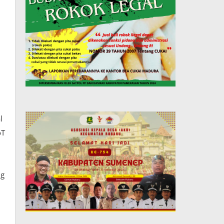
l
oT
ng