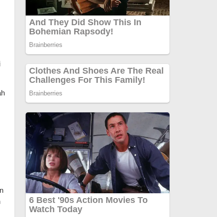
i
ah
an
n