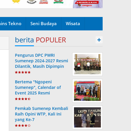
ains Tekno
Seni Budaya
Wisata
berita
POPULER
+
Pengurus DPC PWRI
Sumenep 2024-2027 Resmi
Dilantik, Masih Dipimpin
Rusydiyono
Bertema "Ngopeni
Sumenep", Calendar of
Event 2025 Resmi
Diluncurkan
Pemkab Sumenep Kembali
Raih Opini WTP, Kali Ini
yang Ke-7