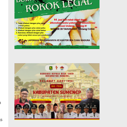
.
n
as