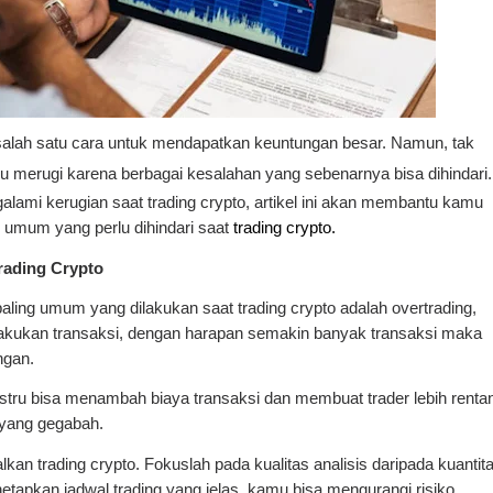
 salah satu cara untuk mendapatkan keuntungan besar. Namun, tak
tru merugi karena berbagai kesalahan yang sebenarnya bisa dihindari
lami kerugian saat trading crypto, artikel ini akan membantu kamu
 umum yang perlu dihindari saat
trading crypto.
Trading Crypto
aling umum yang dilakukan saat trading crypto adalah overtrading,
melakukan transaksi, dengan harapan semakin banyak transaksi maka
ngan.
ustru bisa menambah biaya transaksi dan membuat trader lebih renta
yang gegabah.
lkan trading crypto. Fokuslah pada kualitas analisis daripada kuantit
tapkan jadwal trading yang jelas, kamu bisa mengurangi risiko