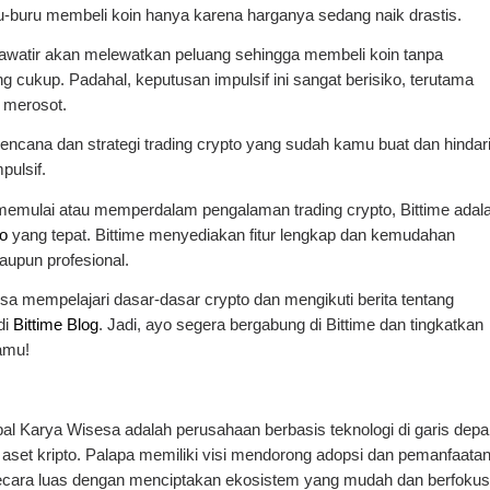
u-buru membeli koin hanya karena harganya sedang naik drastis.
awatir akan melewatkan peluang sehingga membeli koin tanpa
g cukup. Padahal, keputusan impulsif ini sangat berisiko, terutama
a merosot.
 rencana dan strategi trading crypto yang sudah kamu buat dan hindar
ulsif.
memulai atau memperdalam pengalaman trading crypto, Bittime adal
to
yang tepat. Bittime menyediakan fitur lengkap dan kemudahan
aupun profesional.
bisa mempelajari dasar-dasar crypto dan mengikuti berita tentang
di
Bittime Blog
. Jadi, ayo segera bergabung di Bittime dan tingkatkan
amu!
al Karya Wisesa adalah perusahaan berbasis teknologi di garis dep
 aset kripto. Palapa memiliki visi mendorong adopsi dan pemanfaata
secara luas dengan menciptakan ekosistem yang mudah dan berfokus