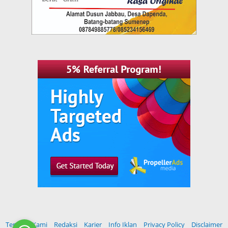
Tentang Kami
Redaksi
Karier
Info Iklan
Privacy Policy
Disclaimer