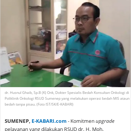
dr. Husnul Ghaib, Sp.B (K) Onk, Dokter Spesialis Bedah Konsultan Onkologi di
Poliklinik Onkologi RSUD Sumenep yang melakukan operasi bedah MIS ataun
bedah tanpa pisau. (Foto IST/SK/E-KABARI)
SUMENEP,
E-KABARI.com
- Komitmen
upgrade
pelayanan yang dilakukan RSUD dr. H. Moh.