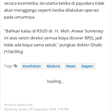
secara kosmetika, terutama ketika di payudara tidak
akan menggangu seperti ketika dilakukan operasi
pada umumnya.
"Bahkan kalau di RSUD dr. H. Moh. Anwar Sumenep
ini atas seizin direksi semua biaya dicover BPJS, jadi
tidak ada biaya sama sekali," pungkas dokter Ghaib.
(*/SK/Rfq)
Tags
Kesehatan
Madura
News
Ragam
loading...
e-kabari.com
Diposting :
Jumat, 20 September 2024,
7:40 PM