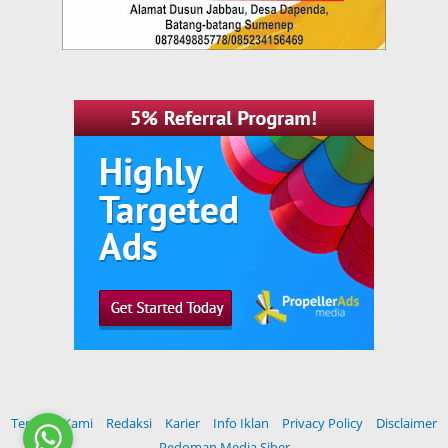
Tentang Kami
Redaksi
Karier
Info Iklan
Privacy Policy
Disclaimer
Pedoman Media Siber