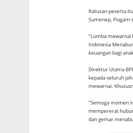
Ratusan peserta i
Sumenep, Piagam s
"Lomba mewarnai h
Indonesia Menabung
keuangan bagi anak-
Direktur Utama BP
kepada seluruh pih
mewarnai. Khususn
"Semoga momen ini
mempererat hubung
dan gemar menabung