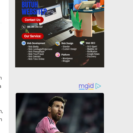
n
a
n,
n