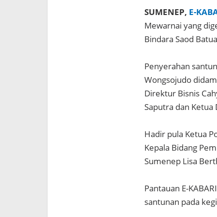
SUMENEP,
E-KAB
Mewarnai yang dige
Bindara Saod Batu
Penyerahan santuna
Wongsojudo didampi
Direktur Bisnis Ca
Saputra dan Ketua
Hadir pula Ketua P
Kepala Bidang Pem
Sumenep Lisa Bert
Pantauan E-KABARI.
santunan pada keg