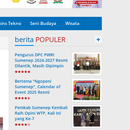
ains Tekno
Seni Budaya
Wisata
berita
POPULER
+
Pengurus DPC PWRI
Sumenep 2024-2027 Resmi
Dilantik, Masih Dipimpin
Rusydiyono
Bertema "Ngopeni
Sumenep", Calendar of
Event 2025 Resmi
Diluncurkan
Pemkab Sumenep Kembali
Raih Opini WTP, Kali Ini
yang Ke-7