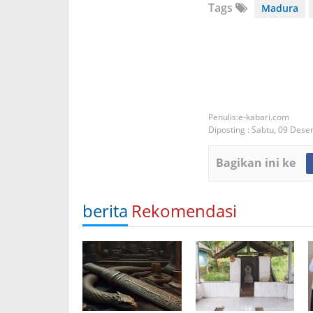
Tags
Madura
e-kabari.com
Diposting :
Sabtu, 09 Des
Bagikan ini ke
berita
Rekomendasi