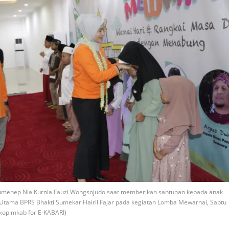
menep Nia Kurnia Fauzi Wongsojudo saat memberikan santunan kepada anak
 Utama BPRS Bhakti Sumekar Hairil Fajar pada kegiatan Lomba Mewarnai, Sabtu
okopimkab for E-KABARI)