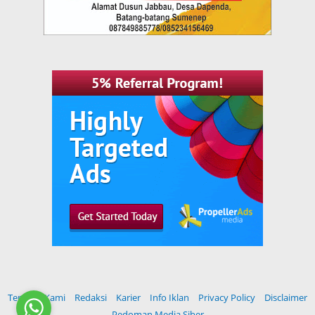
Tentang Kami
Redaksi
Karier
Info Iklan
Privacy Policy
Disclaimer
Pedoman Media Siber