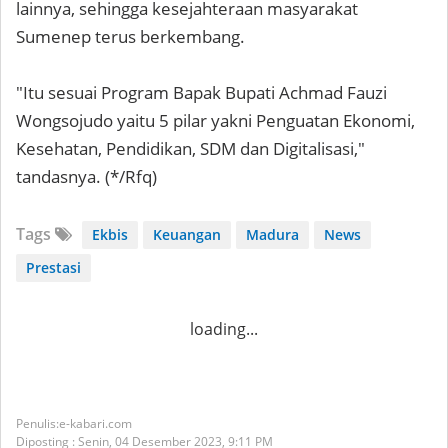
lainnya, sehingga kesejahteraan masyarakat
Sumenep terus berkembang.
"Itu sesuai Program Bapak Bupati Achmad Fauzi
Wongsojudo yaitu 5 pilar yakni Penguatan Ekonomi,
Kesehatan, Pendidikan, SDM dan Digitalisasi,"
tandasnya. (*/Rfq)
Tags
Ekbis
Keuangan
Madura
News
Prestasi
loading...
e-kabari.com
Diposting :
Senin, 04 Desember 2023,
9:11 PM