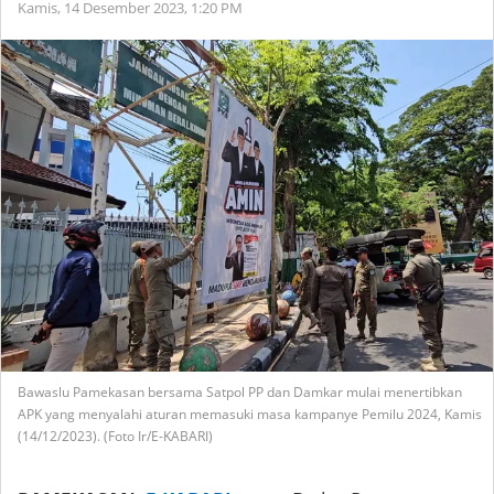
Kamis, 14 Desember 2023,
1:20 PM
Bawaslu Pamekasan bersama Satpol PP dan Damkar mulai menertibkan
APK yang menyalahi aturan memasuki masa kampanye Pemilu 2024, Kamis
(14/12/2023). (Foto Ir/E-KABARI)