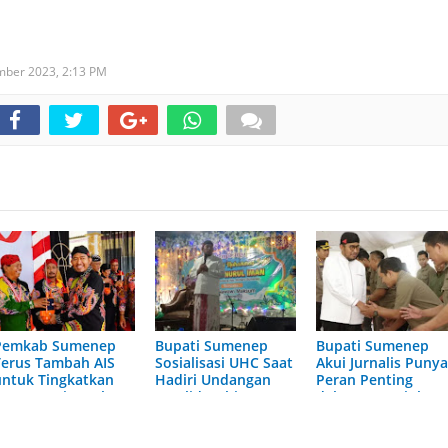
mber 2023,
2:13 PM
Pemkab Sumenep
Bupati Sumenep
Bupati Sumenep
Terus Tambah AIS
Sosialisasi UHC Saat
Akui Jurnalis Puny
untuk Tingkatkan
Hadiri Undangan
Peran Penting
Layanan SiKapal
Maulid Nabi
dalam Memajukan
Daerah