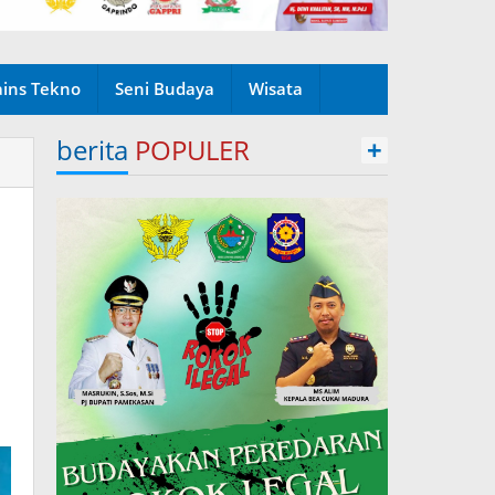
ains Tekno
Seni Budaya
Wisata
berita
POPULER
+