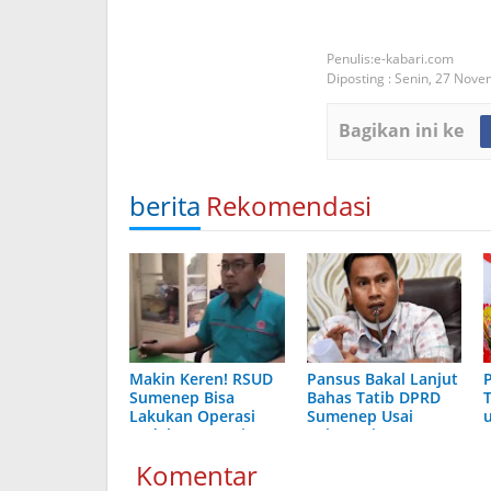
e-kabari.com
Diposting :
Senin, 27 Nove
Bagikan ini ke
berita
Rekomendasi
Makin Keren! RSUD
Pansus Bakal Lanjut
Sumenep Bisa
Bahas Tatib DPRD
Lakukan Operasi
Sumenep Usai
Bedah Tanpa Pisau
Orientasi
pada Tumor Berikut
Komentar