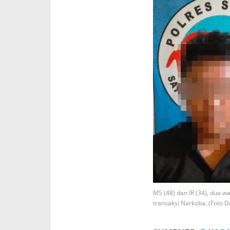
MS (48) dan IR (34), dua 
transaksi Narkoba. (Foto 