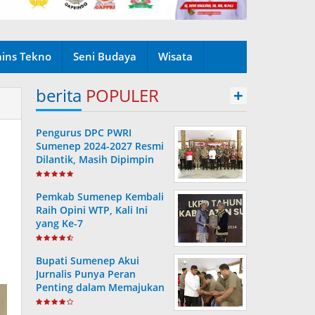
ains Tekno
Seni Budaya
Wisata
berita
POPULER
+
Pengurus DPC PWRI
Sumenep 2024-2027 Resmi
Dilantik, Masih Dipimpin
Rusydiyono
Pemkab Sumenep Kembali
Raih Opini WTP, Kali Ini
yang Ke-7
Bupati Sumenep Akui
Jurnalis Punya Peran
Penting dalam Memajukan
Daerah