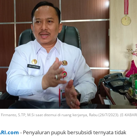
irmanto, S.TP, M.Si saat ditemui di ruang kerjanya, Rabu (26/7/2023). (E-KABARI
ARI.com
- Penyaluran pupuk bersubsidi ternyata tidak