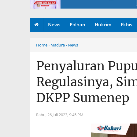
News
Polhan
Hukrim
Ekbis
Home
› Madura
› News
Penyaluran Pupu
Regulasinya, Si
DKPP Sumenep
Rabu, 26 Juli 2023,
9:45 PM