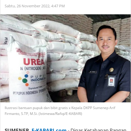
Sabtu, 26 November 2022,
4:47 PM
Ilustrasi bantuan pupuk dan bibit gratis x Kepala DKPP Sumenep Arif
Firmanto, S.TP, M.Si. (Istimewa/Rafiqi/E-KABARI)
SUMENEP,
E-KABARI.com
- Dinas Ketahanan Pangan