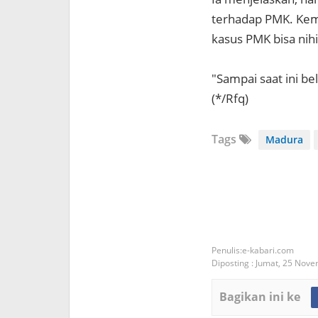
terhadap PMK. Kem
kasus PMK bisa nihi
"Sampai saat ini be
(*/Rfq)
Tags
Madura
e-kabari.com
Diposting :
Jumat, 25 Nov
Bagikan ini ke