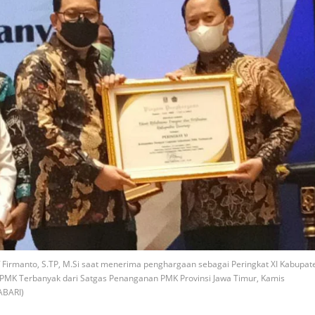
Firmanto, S.TP, M.Si saat menerima penghargaan sebagai Peringkat XI Kabupat
 PMK Terbanyak dari Satgas Penanganan PMK Provinsi Jawa Timur, Kamis
KABARI)