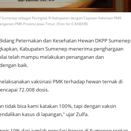
Sumenep sebagai Peringkat XI Kabupaten dengan Capaian Vaksinasi PMK
anganan PMK Provinsi Jawa Timur. (Foto for E-KABARI)
 Bidang Peternakan dan Kesehatan Hewan DKPP Sumenep
ngkapkan, Kabupaten Sumenep menerima penghargaan
inilai telah mampu melakukan penanganan dan
dengan baik.
melaksanakan vaksinasi PMK terhadap hewan ternak di
ncapai 72.008 dosis.
n tidak bisa kami katakan 100%, tapi dengan vaksin
ndalikan kasus di lapangan," ujar Zulfa.
mpir 10% dari jumlah populasi hewan di Sumenep rentan