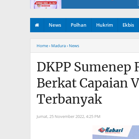
News
Polhan
Hukrim
Ekbis
Home
› Madura
› News
DKPP Sumenep R
Berkat Capaian 
Terbanyak
Jumat, 25 November 2022,
4:25 PM