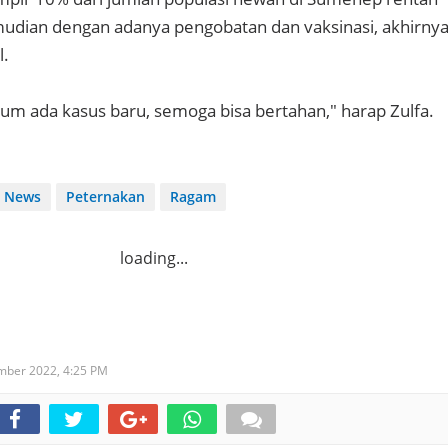
udian dengan adanya pengobatan dan vaksinasi, akhirny
l.
lum ada kasus baru, semoga bisa bertahan," harap Zulfa.
News
Peternakan
Ragam
loading...
ember 2022,
4:25 PM