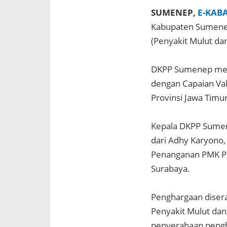
SUMENEP,
E-KAB
Kabupaten Sumenep
(Penyakit Mulut da
DKPP Sumenep me
dengan Capaian Vak
Provinsi Jawa Timu
Kepala DKPP Sumen
dari Adhy Karyono,
Penanganan PMK Pro
Surabaya.
Penghargaan disera
Penyakit Mulut dan
penyerahaan pengha