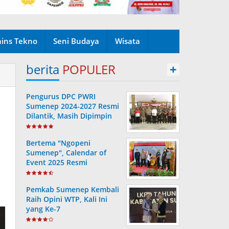
ains Tekno
Seni Budaya
Wisata
berita
POPULER
+
Pengurus DPC PWRI
Sumenep 2024-2027 Resmi
Dilantik, Masih Dipimpin
Rusydiyono
Bertema "Ngopeni
Sumenep", Calendar of
Event 2025 Resmi
Diluncurkan
Pemkab Sumenep Kembali
Raih Opini WTP, Kali Ini
yang Ke-7