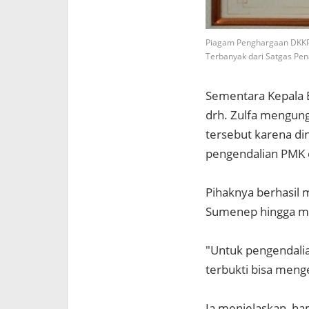
Piagam Penghargaan DKKP 
Terbanyak dari Satgas Pen
Sementara Kepala
drh. Zulfa mengu
tersebut karena d
pengendalian PMK 
Pihaknya berhasil 
Sumenep hingga me
"Untuk pengendalia
terbukti bisa menge
Ia menjelaskan, ha