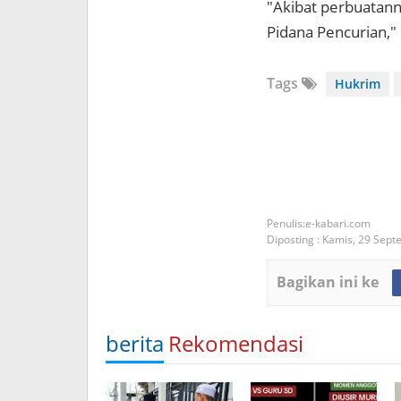
"Akibat perbuatann
Pidana Pencurian,"
Tags
Hukrim
e-kabari.com
Diposting :
Kamis, 29 Sept
Bagikan ini ke
berita
Rekomendasi