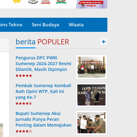
ains Tekno
Seni Budaya
Wisata
berita
POPULER
+
Pengurus DPC PWRI
Sumenep 2024-2027 Resmi
Dilantik, Masih Dipimpin
Rusydiyono
Pemkab Sumenep Kembali
Raih Opini WTP, Kali Ini
yang Ke-7
Bupati Sumenep Akui
Jurnalis Punya Peran
Penting dalam Memajukan
Daerah