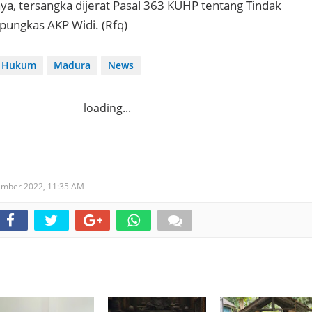
ya, tersangka dijerat Pasal 363 KUHP tentang Tindak
 pungkas AKP Widi. (Rfq)
Hukum
Madura
News
loading...
ember 2022,
11:35 AM