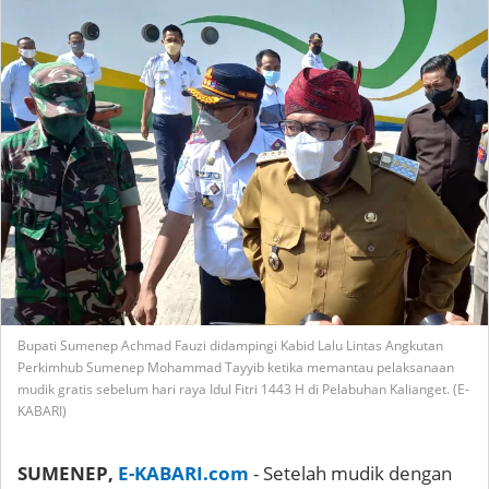
Bupati Sumenep Achmad Fauzi didampingi Kabid Lalu Lintas Angkutan
Perkimhub Sumenep Mohammad Tayyib ketika memantau pelaksanaan
mudik gratis sebelum hari raya Idul Fitri 1443 H di Pelabuhan Kalianget. (E-
KABARI)
SUMENEP,
E-KABARI.com
- Setelah mudik dengan