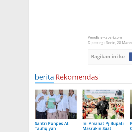
e-kabari.com
Diposting :
Senin, 28 Mare
Bagikan ini ke
berita
Rekomendasi
Santri Ponpes At-
Ini Amanat Pj Bupati
Taufiqiyah
Masrukin Saat