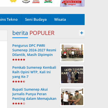
ains Tekno
Seni Budaya
Wisata
berita
POPULER
+
Pengurus DPC PWRI
Sumenep 2024-2027 Resmi
Dilantik, Masih Dipimpin
Rusydiyono
Pemkab Sumenep Kembali
Raih Opini WTP, Kali Ini
yang Ke-7
Bupati Sumenep Akui
Jurnalis Punya Peran
Penting dalam Memajukan
Daerah