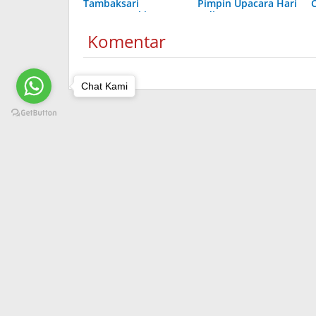
Tambaksari
Pimpin Upacara Hari
Sumenep Ukir
Jadi Ke-494
Prestasi di Tingkat
Kabupaten
Komentar
Madura
Pamekasan
Chat Kami