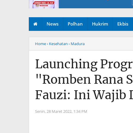
News
Polhan
Hukrim
Ekbis
Home
› Kesehatan
› Madura
Launching Progr
"Romben Rana S
Fauzi: Ini Wajib 
Senin, 28 Maret 2022,
1:34 PM