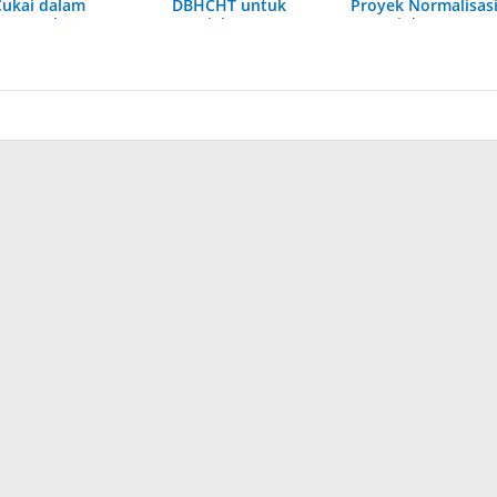
Cukai dalam
DBHCHT untuk
Proyek Normalisas
Pengembangan
Kesejahteraan
Sungai dan
Industri Tembakau
Buruh
Pelebaran Jalan
di Sumenep