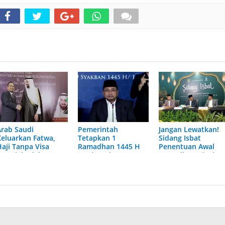
Arab Saudi
Pemerintah
Jangan Lewatkan!
Keluarkan Fatwa,
Tetapkan 1
Sidang Isbat
Haji Tanpa Visa
Ramadhan 1445 H
Penentuan Awal
Resmi Ibadahnya
Jatuh pada 12 Maret
Ramadhan Digelar
Tidak Sah
2024
Hari ini Pukul 17.0
WIB