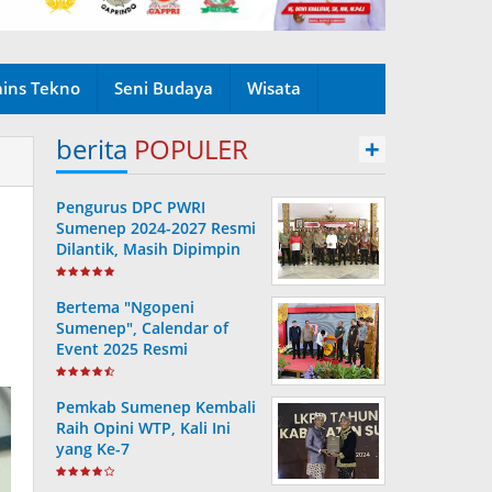
ains Tekno
Seni Budaya
Wisata
berita
POPULER
+
Pengurus DPC PWRI
n
Sumenep 2024-2027 Resmi
Dilantik, Masih Dipimpin
Rusydiyono
Bertema "Ngopeni
Sumenep", Calendar of
Event 2025 Resmi
Diluncurkan
Pemkab Sumenep Kembali
Raih Opini WTP, Kali Ini
yang Ke-7