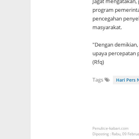
Jagat mengatakan,
program pemerinta
pencegahan penyeb
masyarakat.
"Dengan demikian, 
upaya percepatan 
(Rfq)
Tags
Hari Pers 
e-kabari.com
Diposting :
Rabu, 09 Febru