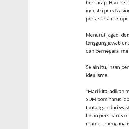
berharap, Hari Pe
industri pers Nasi
pers, serta memperb
Menurut Jagad, demi
tanggung jawab un
dan bernegara, mela
Selain itu, insan p
idealisme.
"Mari kita jadikan
SDM pers harus leb
tantangan dari wak
Insan pers harus m
mampu menganalisa 