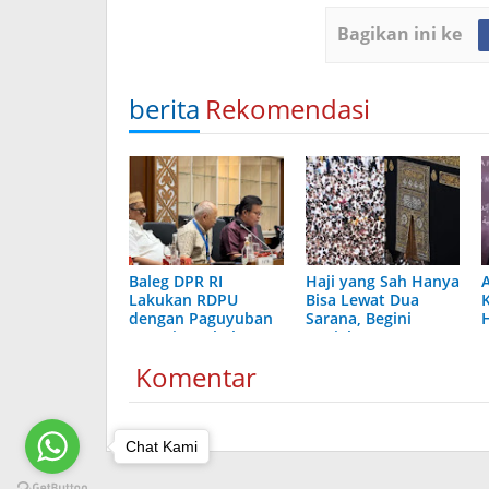
Bagikan ini ke
berita
Rekomendasi
Baleg DPR RI
Haji yang Sah Hanya
Lakukan RDPU
Bisa Lewat Dua
dengan Paguyuban
Sarana, Begini
Petani Tembakau
Penjelasan
Madura, Bahas RUU
Kementerian Haji
Komentar
Ini
dan Umrah Arab
Saudi
Chat Kami